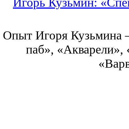
Игорь Кузьмин: «Спе
Опыт Игоря Кузьмина —
паб», «Акварели»,
«Варв