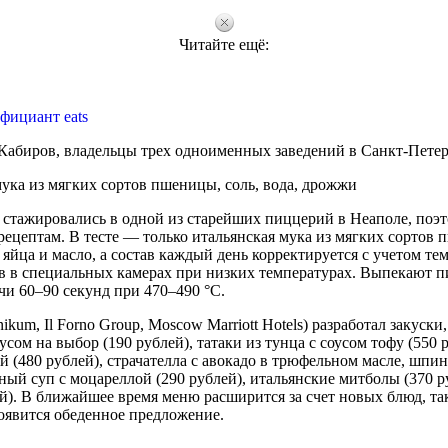
Читайте ещё:
фициант eats
Кабиров, владельцы трех одноименных заведений в Санкт-Петер
мука из мягких сортов пшеницы, соль, вода, дрожжи
стажировались в одной из старейших пиццерий в Неаполе, поэт
рецептам. В тесте — только итальянская мука из мягких сортов
, яйца и масло, а состав каждый день корректируется с учетом т
ов в специальных камерах при низких температурах. Выпекают п
чи 60–90 секунд при 470–490 °C.
ikum, Il Forno Group, Moscow Marriott Hotels) разработал закуски,
сом на выбор (190 рублей), татаки из тунца с соусом тофу (550 р
й (480 рублей), страчателла с авокадо в трюфельном масле, шпи
ный суп с моцареллой (290 рублей), итальянские митболы (370 р
й). В ближайшее время меню расширится за счет новых блюд, та
явится обеденное предложение.