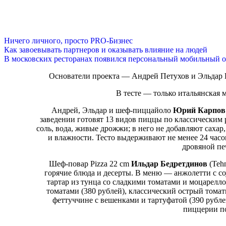
Ничего личного, просто PRO-Бизнес
Как завоевывать партнеров и оказывать влияние на людей
В московских ресторанах появился персональный мобильный о
Основатели проекта — Андрей Петухов и Эльдар 
В тесте — только итальянская 
Андрей, Эльдар и шеф-пиццайоло
Юрий Карпов
заведении готовят 13 видов пиццы по классическим 
соль, вода, живые дрожжи; в него не добавляют сахар
и влажности. Тесто выдерживают не менее 24 час
дровяной пе
Шеф-повар Pizza 22 cm
Ильдар Бедретдинов
(Tehn
горячие блюда и десерты. В меню — анжолетти с соу
тартар из тунца со сладкими томатами и моцарелло
томатами (380 рублей), классический острый томат
феттуччине с вешенками и тартуфатой (390 рубле
пиццерии по