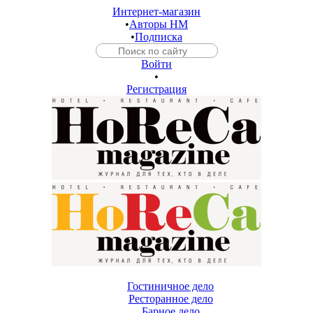
Интернет-магазин
•
Авторы HM
•
Подписка
Войти
•
Регистрация
Гостиничное дело
Ресторанное дело
Барное дело