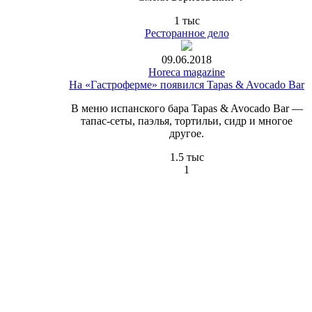
1 тыс
Ресторанное дело
09.06.2018
Horeca magazine
На «Гастроферме» появился Tapas & Avocado Bar
В меню испанского бара Tapas & Avocado Bar —
тапас-сеты, паэлья, тортильи, сидр и многое
другое.
1.5 тыс
1