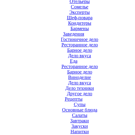
Отельеры
Сомелье
Эксперты
Шеф-повара
Кондитеры
Бармены
Заведения
Гостиничное дело
Ресторанное дело
Барное дело
Дело вкуса
Еда
Ресторанное дело
Барное дело
Виноделие
Дело вкуса
Дело техники
Другое дело
Рецепты
Супы
Основные блюда
Салаты
Завтраки
Закуски
Напитки