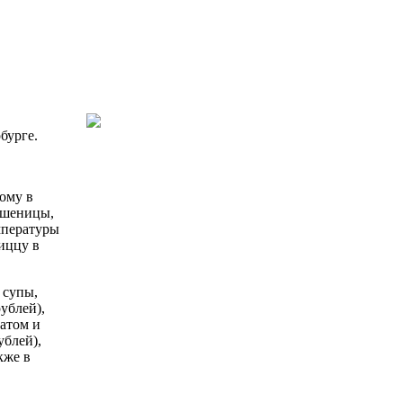
бурге.
ому в
 пшеницы,
емпературы
иццу в
 супы,
ублей),
натом и
ублей),
кже в