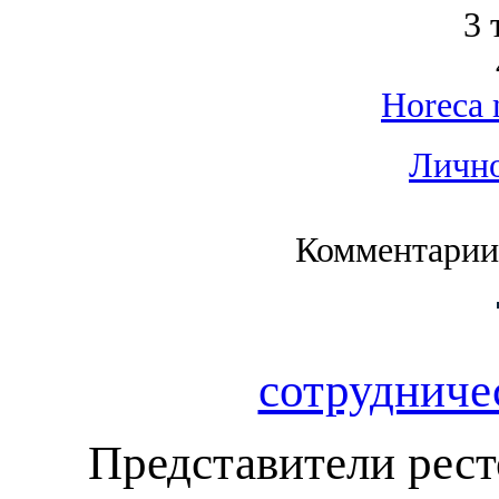
3 
Horeca 
Лично
Комментарии
сотрудниче
Представители ресто