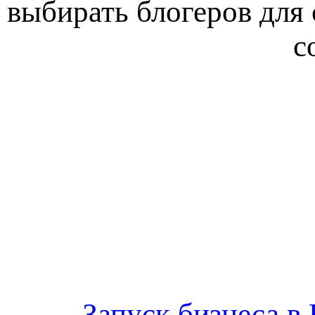
выбирать блогеров для
с
Запуск бизнеса в