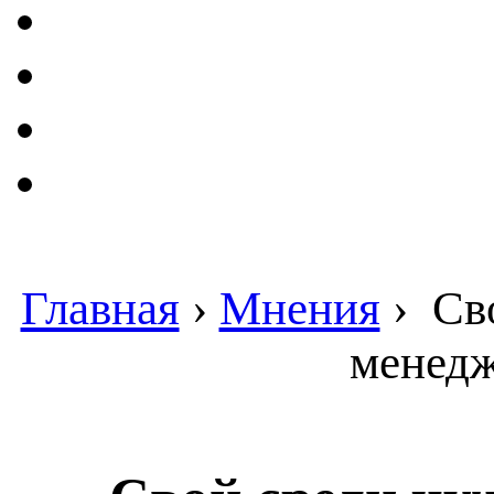
Главная
›
Мнения
›
Сво
менедж