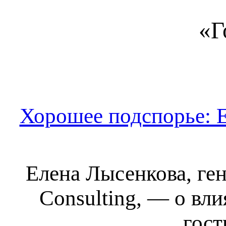
«Г
Хорошее подспорье: Е
Елена Лысенкова, ген
Consulting, — о вл
гос