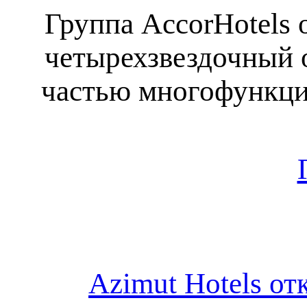
Группа AccorHotels 
четырехзвездочный о
частью многофункцио
Azimut Hotels от