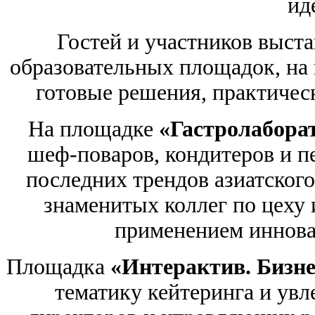
ид
Гостей и участников выст
образовательных площадок, на
готовые решения, практичес
На площадке
«Гастролабора
шеф-поваров, кондитеров и п
последних трендов азиатског
знаменитых коллег по цеху 
применением иннова
Площадка
«Интерактив. Бизне
тематику кейтеринга и увл