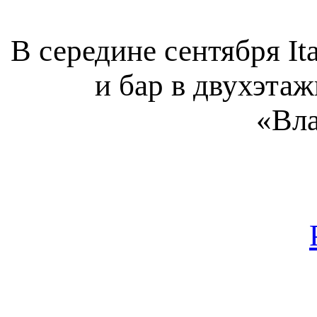
В середине сентября I
и бар в двухэта
«Вл