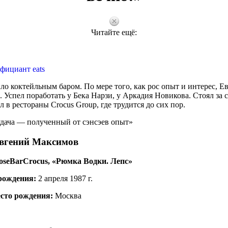
Читайте ещё:
фициант eats
ыло коктейльным баром. По мере того, как рос опыт и интерес, Е
 Успел поработать у Бека Нарзи, у Аркадия Новикова. Стоял за 
 в рестораны Crocus Group, где трудится до сих пор.
удача — полученный от сэнсэев опыт»
вгений Максимов
ose
Bar
Crocus
, «Рюмка Водки. Лепс»
рождения:
2 апреля 1987 г.
сто рождения:
Москва