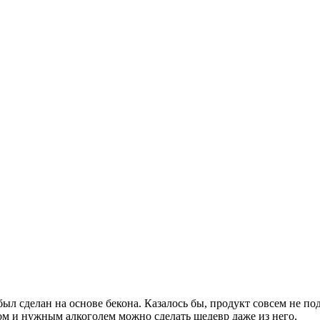
был сделан на основе бекона. Казалось бы, продукт совсем не п
ом и нужным алкоголем можно сделать шедевр даже из него.