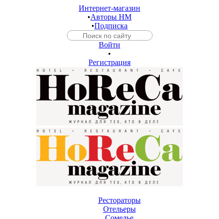
Интернет-магазин
•
Авторы HM
•
Подписка
Войти
•
Регистрация
Рестораторы
Отельеры
Сомелье