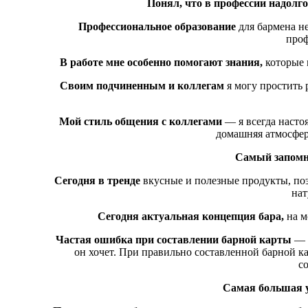
Понял, что в профессии надолго
Профессиональное образование
для бармена не
проф
В работе мне особенно помогают знания,
которые 
Своим подчиненным и коллегам
я могу простить
Мой стиль общения с коллегами
— я всегда настоя
домашняя атмосфера
Самый запомн
Сегодня в тренде
вкусные и полезные продукты, поэ
нат
Сегодня актуальная концепция бара,
на м
Частая ошибка при составлении барной карты
— о
он хочет. При правильно составленной барной к
с
Самая большая 