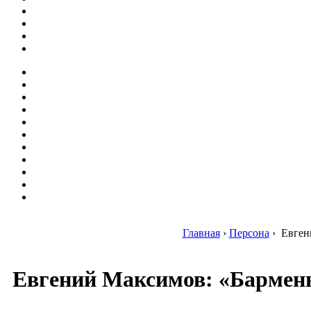
Главная
›
Персона
›
Евгени
Евгений Максимов: «Бармены