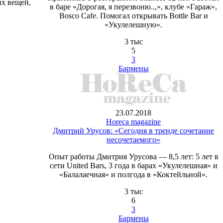
ых вещей,
в баре «Дорогая, я перезвоню..,», клубе «Гараж»,
Bosco Cafe. Помогал открывать Bottle Bar и
«Укулелешную».
3 тыс
5
3
Бармены
23.07.2018
Horeca magazine
Дмитрий Урусов: «Сегодня в тренде сочетание
несочетаемого»
Опыт работы Дмитрия Урусова — 8,5 лет: 5 лет в
сети United Bars, 3 года в барах «Укулелешная» и
«Балалаечная» и полгода в «Коктейльной».
3 тыс
6
3
Бармены