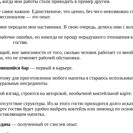
,
когда мои работы стали приводить в пример другим.
 самое важное. Единственное, что ценно, без чего невозможно с
ессионалом — это опыт.
мне передали мои наставники. В свою очередь, делюсь ими с кол
 рабочие ошибки, но никогда не прощу нерадушного отношения 
гостям.
щий, вне зависимости от того, сколько человек работает со мной
, что не отменяет рабочей обстановки.
ившийся бар
— первый в карьере.
тому для приготовления любого напитка я стараюсь использоват
уральные ингредиенты.
ой взгляд, строится на авторской, необычной коктейльной карте.
тсутствие структуры. Из-за этого гостю приходится долго искать
арте гостям будет удобно выбрать коктейль или лимонад по осн
оставляющим напитка.
удача
— полученный от сэнсэев опыт.