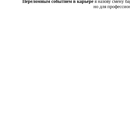
Переломным событием в карьере
я назову смену б
но для профессион