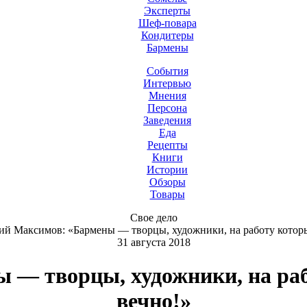
Эксперты
Шеф-повара
Кондитеры
Бармены
События
Интервью
Мнения
Персона
Заведения
Еда
Рецепты
Книги
Истории
Обзоры
Товары
Свое дело
й Максимов: «Бармены — творцы, художники, на работу которы
31 августа 2018
 — творцы, художники, на ра
вечно!»