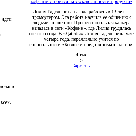
кофейни строится на эксклюзивности продукта»
Лилия Гадельшина начала работать в 13 лет —
промоутером. Эта работа научила ее общению с
м идти
людьми, терпению. Профессиональная карьера
началась в сети «Кофеин», где Лилия трудилась
полтора года. В «Даблби» Лилия Гадельшина уже
.
четыре года, параллельно учится по
специальности «Бизнес и предпринимательство».
4 тыс
5
Бармены
 должно
всех.