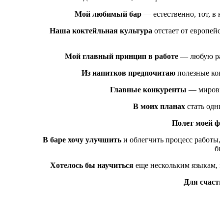
Мой любимый бар
— естественно, тот, в 
Наша коктейльная культура
отстает от европейс
Мой главный принцип в работе
— любую раб
Из напитков предпочитаю
полезные ко
Главные конкуренты
— мировые
В моих планах
стать одн
Полет моей ф
В баре хочу улучшить
и облегчить процесс работы
б
Хотелось бы научиться
еще нескольким языкам, 
Для счаст