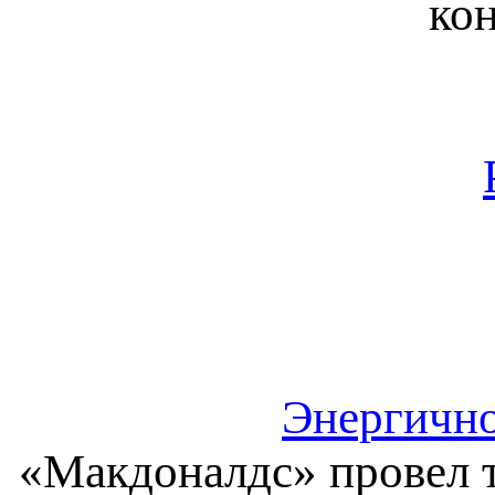
ко
Энергичн
«Макдоналдс» провел 