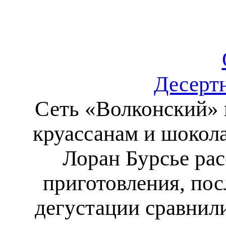
Десертн
Сеть «Волконский» 
круассанам и шокол
Лоран Бурсье ра
приготовления, по
дегустации сравнил