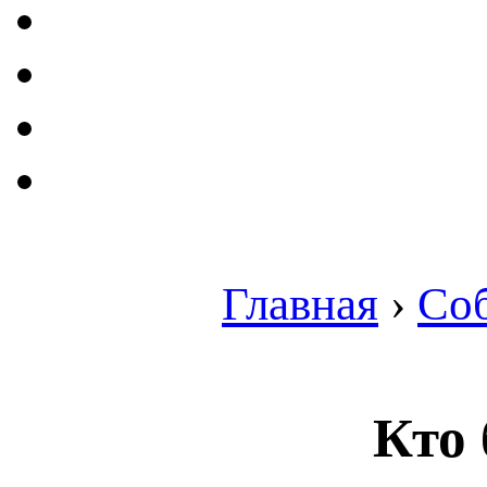
Главная
›
Со
Кто 