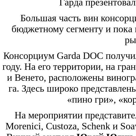
Гарда презентова
Большая часть вин консорц
бюджетному сегменту и пока 
ры
Консорциум Garda DOC получил
году. На его территории, на гр
и Венето, расположены виногр
га. Здесь широко представлены
«пино гри», «ко
На мероприятии представител
Morenici, Custoza, Schenk и So