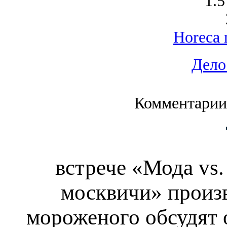
1.5
Horeca 
Дело
Комментарии
встрече «Мода vs
москвичи» произв
мороженого обсудят 