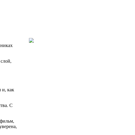
чниках
слой,
 и, как
тва. С
 фильм,
уверена,