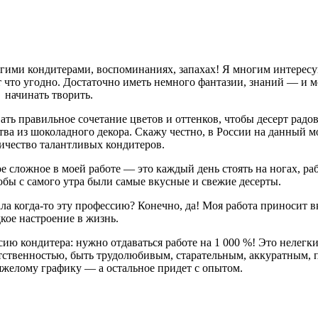
ругими кондитерами, воспоминаниях, запахах! Я многим интересу
т что угодно. Достаточно иметь немного фантазии, знаний — и 
начинать творить.
ать правильное сочетание цветов и оттенков, чтобы десерт радова
а из шоколадного декора. Скажу честно, в России на данный м
ичество талантливых кондитеров.
 сложное в моей работе — это каждый день стоять на ногах, раб
обы с самого утра были самые вкусные и свежие десерты.
ла когда-то эту профессию? Конечно, да! Моя работа приносит в
дкое настроение в жизнь.
ию кондитера: нужно отдаваться работе на 1 000 %! Это нелегки
тственностью, быть трудолюбивым, старательным, аккуратным, 
яжелому графику — а остальное придет с опытом.