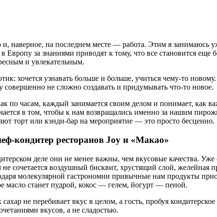
 и, наверное, на последнем месте — работа. Этим я занимаюсь 
в Европу за знаниями приводят к тому, что все становится еще б
ресным и увлекательным.
отик: хочется узнавать больше и больше, учиться чему-то новому.
у совершенно не сложно создавать и придумывать что-то новое.
как по часам, каждый занимается своим делом и понимает, как ва
ючается в том, чтобы к нам возвращались именно за нашим пиро
вают торт или кэнди-бар на мероприятие — это просто бесценно.
еф-кондитер ресторанов Joy и «Макао»
ндитерском деле они не менее важны, чем вкусовые качества. Уже
м не сочетается воздушный бисквит, хрустящий слой, желейная 
одаря молекулярной гастрономии привычные нам продукты прио
е масло станет пудрой, кокос — гелем, йогурт — пеной.
 сахар не перебивает вкус в целом, а гость, пробуя кондитерское
очетаниями вкусов, а не сладостью.