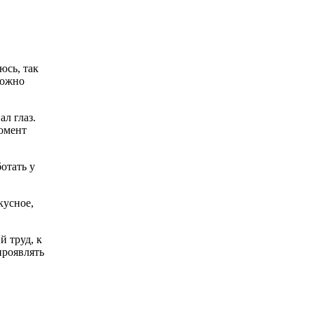
юсь, так
можно
л глаз.
омент
отать у
кусное,
й труд, к
проявлять