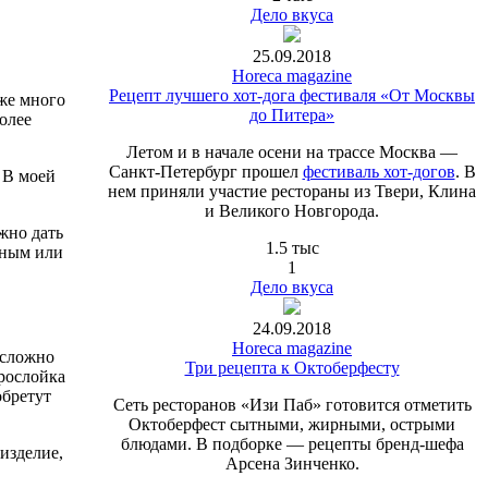
Дело вкуса
25.09.2018
Horeca magazine
Рецепт лучшего хот-дога фестиваля «От Москвы
уже много
до Питера»
олее
Летом и в начале осени на трассе Москва —
Санкт-Петербург прошел
фестиваль хот-догов
. В
 В моей
нем приняли участие рестораны из Твери, Клина
и Великого Новгорода.
жно дать
1.5 тыс
жным или
1
Дело вкуса
24.09.2018
Horeca magazine
 сложно
Три рецепта к Октоберфесту
прослойка
бретут
Сеть ресторанов «Изи Паб» готовится отметить
Октоберфест сытными, жирными, острыми
блюдами. В подборке — рецепты бренд-шефа
 изделие,
Арсена Зинченко.