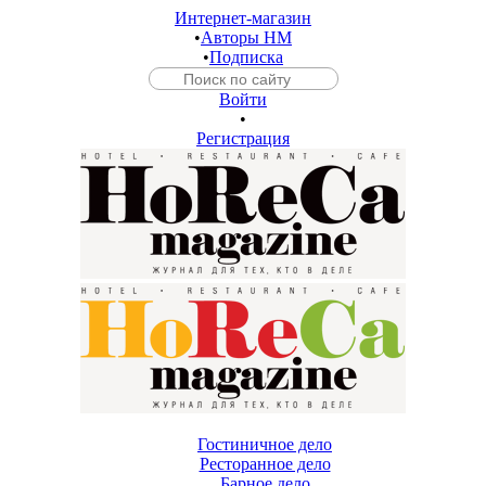
Интернет-магазин
•
Авторы HM
•
Подписка
Войти
•
Регистрация
Гостиничное дело
Ресторанное дело
Барное дело