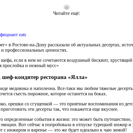
Читайте ещё:
фициант eats
г» в Ростове-на-Дону рассказали об актуальных десертах, исто
 и профессиональных ценностях.
шефа, если в нем не сочетаются воздушный бисквит, хрустящий 
я прослойка и нежный мусс»
, шеф-кондитер ресторана «Ялла»
виде медовика и наполеона. Все-таки мы любим тяжелые десерты
чется съесть пирожное, которое останется на боках.
око, орешки со сгущенкой — это приятные воспоминания из детс
риготовить эти десерты так, что покажется еще вкуснее.
то определенные события в жизни: это может быть путешествие,
эмоции. Вот сейчас я попробовала в отпуске турецкий инжир и 
рт с инжиром и варенье — это же будет идеально к чаю зимой!