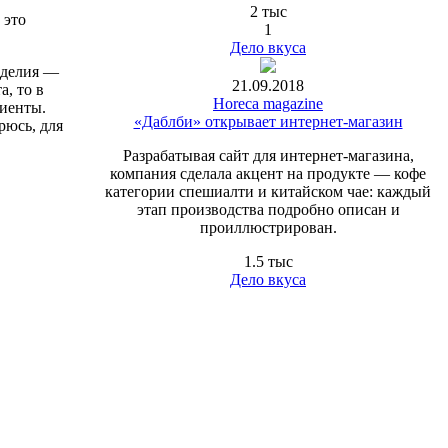
2 тыс
 это
1
Дело вкуса
зделия —
21.09.2018
а, то в
Horeca magazine
диенты.
«Даблби» открывает интернет-магазин
рюсь, для
Разрабатывая сайт для интернет-магазина,
компания сделала акцент на продукте — кофе
категории спешиалти и китайском чае: каждый
этап производства подробно описан и
проиллюстрирован.
1.5 тыс
Дело вкуса