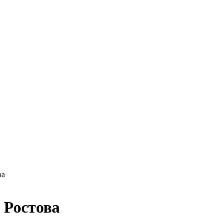
ва
 Ростова