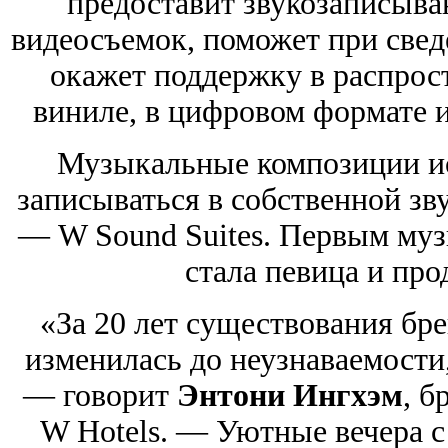
предоставит звукозаписыв
видеосъемок, поможет при сведе
окажет поддержку в распрос
виниле, в цифровом формате 
Музыкальные композиции ис
записываться в собственной з
— W Sound Suites. Первым му
стала певица и пр
«За 20 лет существования бр
изменилась до неузнаваемости,
— говорит
Энтони Ингхэм
, б
W Hotels. — Уютные вечера с