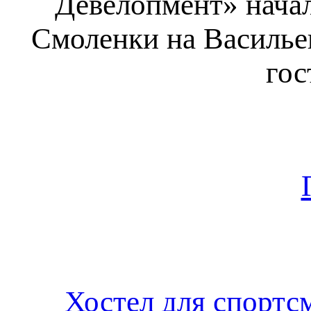
Девелопмент» начал
Смоленки на Васильев
гос
Хостел для спортс