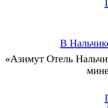
В Нальчик
«Азимут Отель Нальчик
мине