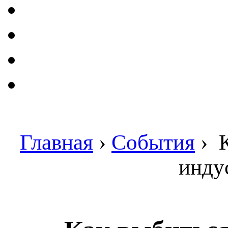
Главная
›
События
›
К
инду