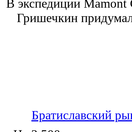
В экспедиции Mamont 
Гришечкин придумали
Братиславский ры