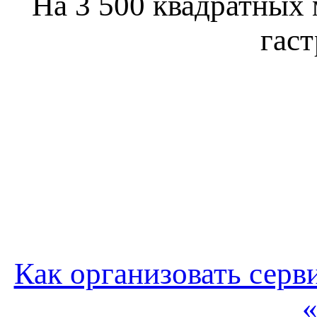
На 3 500 квадратных 
гас
Как организовать серв