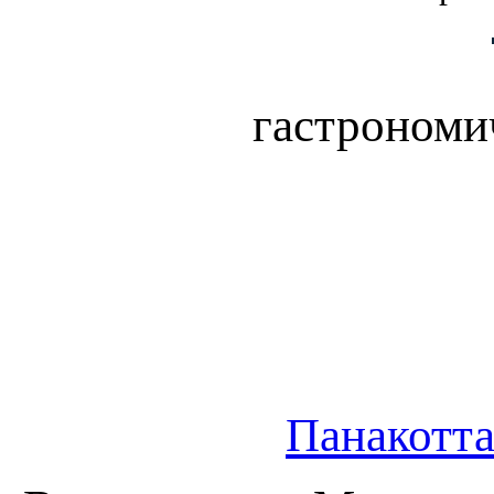
гастрономи
Панакотта