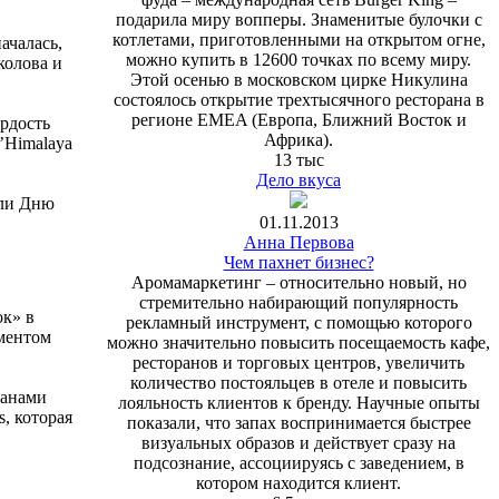
подарила миру вопперы. Знаменитые булочки с
котлетами, приготовленными на открытом огне,
ачалась,
можно купить в 12600 точках по всему миру.
колова и
Этой осенью в московском цирке Никулина
состоялось открытие трехтысячного ресторана в
регионе EMEA (Европа, Ближний Восток и
рдость
Африка).
’Himalaya
13 тыс
Дело вкуса
или Дню
01.11.2013
Анна Первова
Чем пахнет бизнес?
Аромамаркетинг – относительно новый, но
стремительно набирающий популярность
ок» в
рекламный инструмент, с помощью которого
гментом
можно значительно повысить посещаемость кафе,
ресторанов и торговых центров, увеличить
количество постояльцев в отеле и повысить
ранами
лояльность клиентов к бренду. Научные опыты
, которая
показали, что запах воспринимается быстрее
визуальных образов и действует сразу на
подсознание, ассоциируясь с заведением, в
котором находится клиент.