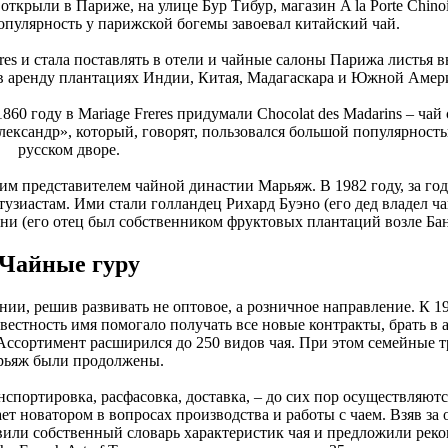
открыли в Париже, на улице Бур Тибур, магазин A la Porte Chinoi
опулярность у парижской богемы завоевал китайский чай.
res и стала поставлять в отели и чайные салоны Парижа листья 
 в аренду плантациях Индии, Китая, Мадагаскара и Южной Амер
0 году в Mariage Freres придумали Chocolat des Madarins – чай
лександр», который, говорят, пользовался большой популярност
русском дворе.
им представителем чайной династии Марьяж. В 1982 году, за год
тузиастам. Ими стали голландец Рихард Буэно (его дед владел 
ни (его отец был собственником фруктовых плантаций возле Бан
Чайные гуру
и, решив развивать не оптовое, а розничное направление. К 19
естность имя помогало получать все новые контракты, брать в 
Ассортимент расширился до 250 видов чая. При этом семейные 
ьяж были продолжены.
анспортировка, расфасовка, доставка, – до сих пор осуществляютс
ает новатором в вопросах производства и работы с чаем. Взяв за 
или собственный словарь характеристик чая и предложили рек