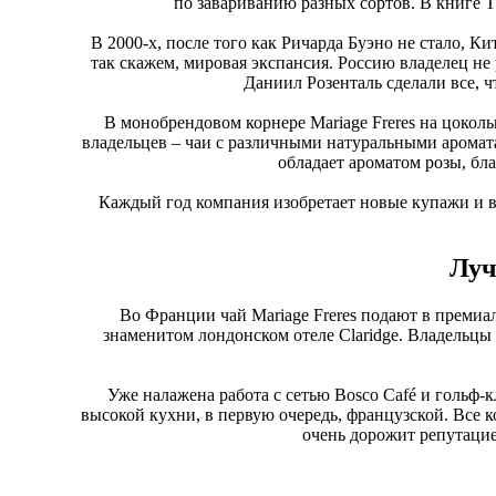
по завариванию разных сортов. В книге Th
В 2000-х, после того как Ричарда Буэно не стало, 
так скажем, мировая экспансия. Россию владелец не
Даниил Розенталь сделали все, 
В монобрендовом корнере Mariage Freres на цокол
владельцев – чаи с различными натуральными арома
обладает ароматом розы, бла
Каждый год компания изобретает новые купажи и 
Луч
Во Франции чай Mariage Freres подают в премиал
знаменитом лондонском отеле Claridge. Владельцы
Уже налажена работа с сетью Bosco Café и гольф-к
высокой кухни, в первую очередь, французской. Все к
очень дорожит репутацие