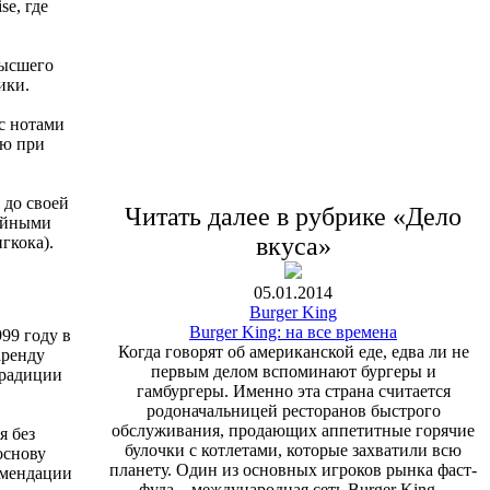
se, где
высшего
ики.
 с нотами
ью при
 до своей
Читать далее в рубрике «Дело
чайными
вкуса»
гкока).
05.01.2014
Burger King
Burger King: на все времена
99 году в
Когда говорят об американской еде, едва ли не
аренду
первым делом вспоминают бургеры и
традиции
гамбургеры. Именно эта страна считается
родоначальницей ресторанов быстрого
обслуживания, продающих аппетитные горячие
я без
булочки с котлетами, которые захватили всю
основу
планету. Один из основных игроков рынка фаст-
омендации
фуда – международная сеть Burger King –