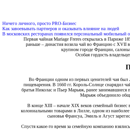
Ничего личного, просто PRO-Бизнес
Как завоевывать партнеров и оказывать влияние на людей
В московских ресторанах появился персональный мобильный о
Первая чайная Mariage Freres открылась в Париже 18
раньше – династия возила чай во Францию с XVII в
крупном городе Франции, салоны е
Особая гордость владельц
П
Во Франции одним из первых ценителей чая был 
пищеварения. В 1660 гг. Король-Солнце снарядил ч
братья Николас и Пьер Марьяж, ранее занимавшиеся 
Марьяж объединило обще
В конце XIII – начале XIX веков семейный бизнес
колониальными товарами в Лилле, одном из наиболее 
сыновья Франсуа, Эмиль и Агуст зареги
Спустя какое-то время за семейную компанию взяли