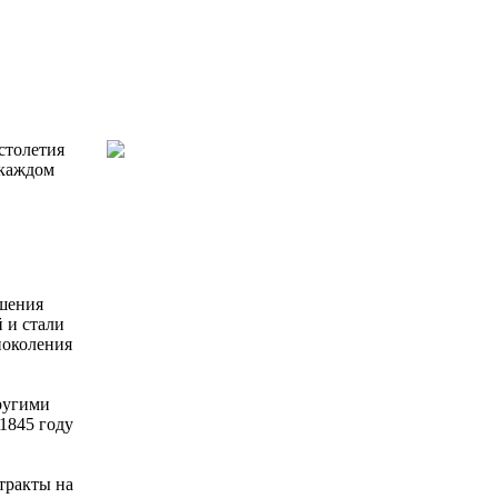
столетия
 каждом
чшения
 и стали
поколения
ругими
1845 году
тракты на