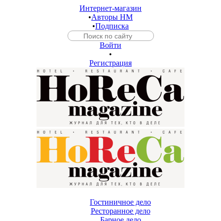
Интернет-магазин
•
Авторы HM
•
Подписка
Войти
•
Регистрация
Гостиничное дело
Ресторанное дело
Барное дело