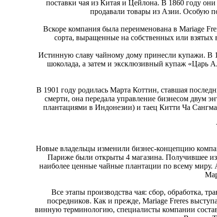
поставки чая из Китая и Цейлона. В 1860 году они 
продавали товары из Азии. Особую п
Вскоре компания была переименована в Mariage Fre
сорта, выращенные на собственных или взятых
Истинную славу чайному дому принесли купажи. В 186
шоколада, а затем и эксклюзивный купаж «Царь А
В 1901 году родилась Марта Коттин, ставшая последн
смерти, она передала управление бизнесом двум эн
плантациями в Индонезии) и таец Китти Ча Сангма
Новые владельцы изменили бизнес-концепцию компани
Париже были открыты 4 магазина. Получившее изв
наиболее ценные чайные плантации по всему миру. 
Мар
Все этапы производства чая: сбор, обработка, тр
посредников. Как и прежде, Mariage Freres выступ
винную терминологию, специалисты компании состав