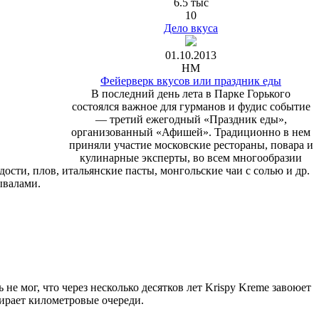
6.5 тыс
10
Дело вкуса
01.10.2013
HM
Фейерверк вкусов или праздник еды
В последний день лета в Парке Горького
состоялся важное для гурманов и фудис событие
— третий ежегодный «Праздник еды»,
организованный «Афишей». Традиционно в нем
приняли участие московские рестораны, повара и
кулинарные эксперты, во всем многообразии
ости, плов, итальянские пасты, монгольские чаи с солью и др.
ывалами.
 мог, что через несколько десятков лет Krispy Kreme завоюет
ирает километровые очереди.