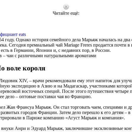
Читайте ещё:
фициант eats
54 году. Однако история семейного дела Марьяж началась на два 
ека. Сегодня премиальный чай Mariage Freres продается почти в
сть в Германии, Японии и, с недавних пор, в России.
ев – чаи с различными натуральными ароматами
о воле короля
Людовик XIV, – врачи рекомендовали ему этот напиток для улу
айную экспедицию в Азию и на Мадагаскар, участниками которой
перевозкой восточных специй. После этого путешествия четыре 
е дело – оптовые поставки чая во Францию.
 вел Жан Франсуа Марьяж. Он стал торговать чаем, специями и д
развитых городов Франции. Затем дело перешло к его детям – в 
стрировали в Париже компанию «Агуст Марьяж и компания».
сь внуки Анри и Эдуард Марьяж, заключившие эксклюзивные кон