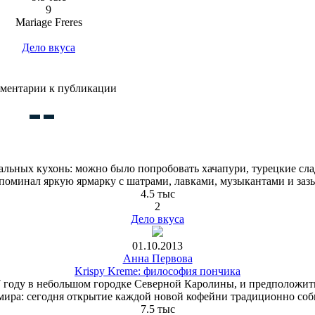
9
Mariage Freres
Дело вкуса
ментарии к публикации
альных кухонь: можно было попробовать хачапури, турецкие слад
поминал яркую ярмарку с шатрами, лавками, музыкантами и заз
4.5 тыс
2
Дело вкуса
01.10.2013
Анна Первова
Krispy Kreme: философия пончика
ду в небольшом городке Северной Каролины, и предположить не
 мира: сегодня открытие каждой новой кофейни традиционно соб
7.5 тыс