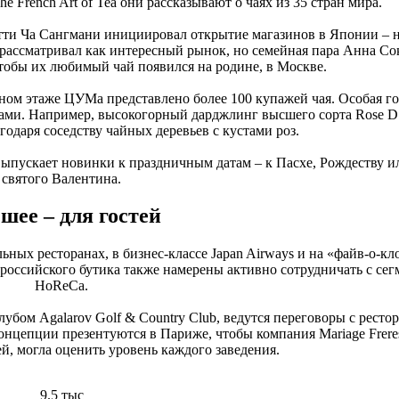
e French Art of Tea они рассказывают о чаях из 35 стран мира.
Китти Ча Сангмани инициировал открытие магазинов в Японии – н
 рассматривал как интересный рынок, но семейная пара Анна Со
чтобы их любимый чай появился на родине, в Москве.
ьном этаже ЦУМа представлено более 100 купажей чая. Особая го
тами. Например, высокогорный дарджлинг высшего сорта Rose D
годаря соседству чайных деревьев с кустами роз.
выпускает новинки к праздничным датам – к Пасхе, Рождеству 
святого Валентина.
шее – для гостей
ьных ресторанах, в бизнес-классе Japan Airways и на «файв-о-кл
 российского бутика также намерены активно сотрудничать с се
HoReCa.
лубом Agalarov Golf & Country Club, ведутся переговоры с ресто
онцепции презентуются в Париже, чтобы компания Mariage Freres
й, могла оценить уровень каждого заведения.
9.5 тыс