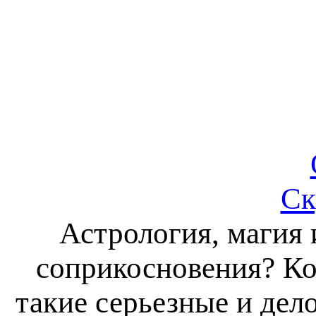
Ск
Астрология, магия
соприкосновения? Ког
такие серьезные и дел