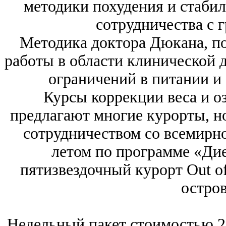
методики похудения и стабил
сотрудничества с 
Методика доктора Дюкана, по
работы в области клинической д
ограничений в питании и 
Курсы коррекции веса и 
предлагают многие курорты, н
сотрудничеством со всемирн
летом по программе «Дие
пятизвездочный курорт Out of t
остров
Недельный пакет стоимостью 21