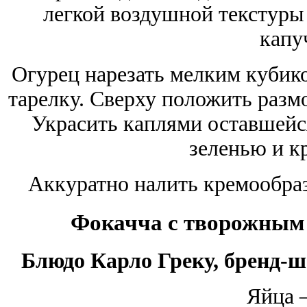
легкой воздушной текстуры
капу
Огурец нарезать мелким кубик
тарелку. Сверху положить раз
Украсить каплями оставшейся
зеленью и к
Аккуратно налить кремообраз
Фокачча с творожным 
Блюдо Карло Греку, бренд-ш
Яйца 