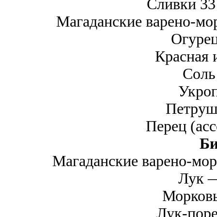
Сливки 33
Магаданские варено-мо
Огурец
Красная 
Соль
Укроп
Петруш
Перец (асс
Би
Магаданские варено-мор
Лук —
Морковь
Лук-поре