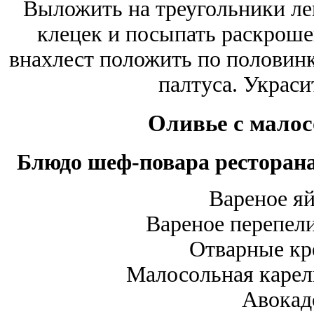
Выложить на треугольники л
клецек и посыпать раскрош
внахлест положить по половинк
палтуса. Украси
Оливье с мало
Блюдо шеф-повара ресторана
Вареное я
Вареное перепел
Отварные кр
Малосольная карел
Авокад