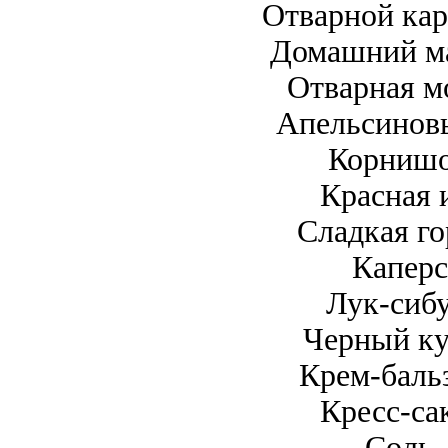
Отварной кар
Домашний ма
Отварная м
Апельсиновы
Корнишо
Красная 
Сладкая го
Каперс
Лук-сибу
Черный ку
Крем-баль
Кресс-са
Соль 