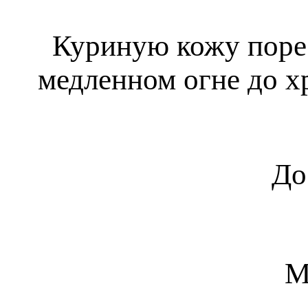
Куриную кожу порез
медленном огне до х
До
М