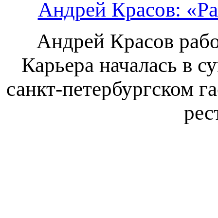
Андрей Красов: «Р
Андрей Красов работ
Карьера началась в с
санкт-петербургском г
рес