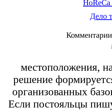
HoReCa 
Дело 
Комментарии
местоположения, на
решение формируется
организованных базо
Если постояльцы пишу