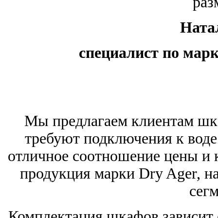
раз
Ната
специалист по мар
Мы предлагаем клиентам шк
требуют подключения к воде
отличное соотношение цены и 
продукция марки Dry Ager, н
сегм
Комплектация шкафов зависит о