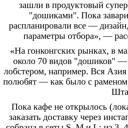
зашли в продуктовый суперм
"дошиками". Пока завари
распланировали все — дизайн,
параметры отбора», — рас
«На гонконгских рынках, в ма
около 70 видов "дошиков" — 
лобстером, например. Вся Азия 
полюбят — как было с раменом,
Шта
Пока кафе не открылось (лок
заказать доставку через инст
собрана в сеты S, M и L: из 3, 