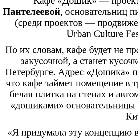
Кафе «Дошик» — проек
Пантелеевой
, основательниц п
(среди проектов — продвиж
Urban Culture Fest
По их словам, кафе будет не пр
закусочной, а станет кусоч
Петербурге. Адрес «Дошика» по
что кафе займет помещение в 
белая плитка на стенах и авто
«дошиками» основательницы к
Ки
«Я придумала эту концепцию в