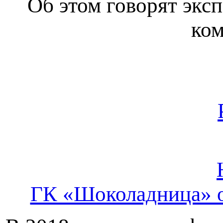
Об этом говорят экс
ком
ГК «Шоколадница» о