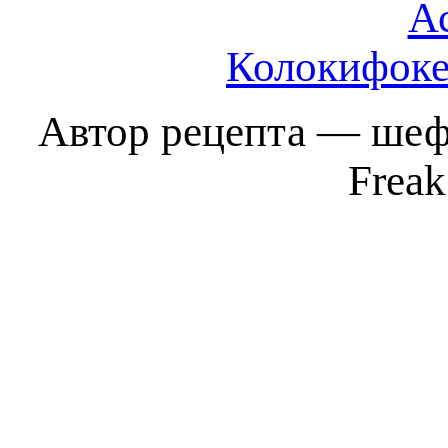
А
Колокифоке
Автор рецепта — шеф-
Frea