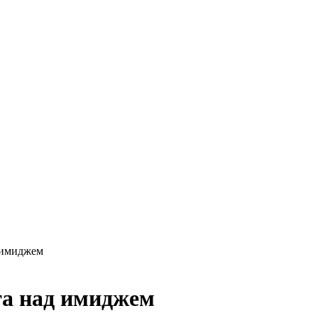
 имиджем
та над имиджем