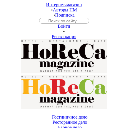
Интернет-магазин
•
Авторы HM
•
Подписка
Войти
•
Регистрация
Гостиничное дело
Ресторанное дело
Барное дело