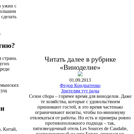
в ужин с
большим
 сделать
.
тию?
Читать далее в рубрике
 страна.
ругих
«Виноделие»
среди
01.09.2013
румынских
Федор Кондратенко
сущ
Зрителям тут рады
Сезон сбора – горячее время для виноделов. Даже
те хозяйства, которые с удовольствием
принимают гостей, в это время частенько
 и
ограничивают визиты, чтобы по-минимуму
отвлекаться от работы. Но есть и примеры ровно
противоположного подхода – так,
пятизвездочный отель Les Sources de Caudalie,
, Китай,
расположенный на юге Бордо, специально