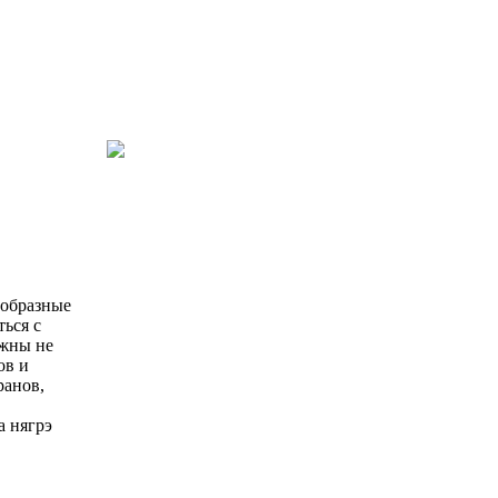
ообразные
ься с
ужны не
ов и
ранов,
а нягрэ