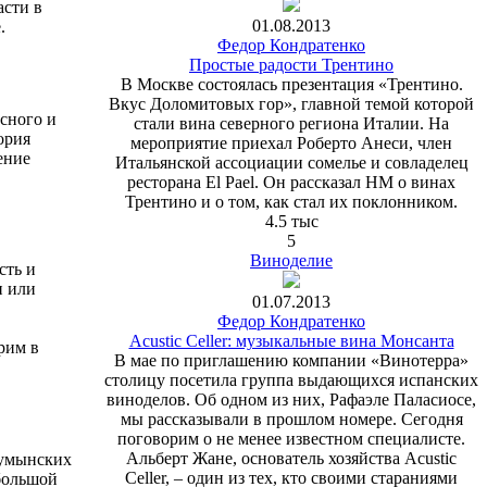
асти в
01.08.2013
.
Федор Кондратенко
Простые радости Трентино
В Москве состоялась презентация «Трентино.
Вкус Доломитовых гор», главной темой которой
сного и
стали вина северного региона Италии. На
ория
мероприятие приехал Роберто Анеси, член
ение
Итальянской ассоциации сомелье и совладелец
ресторана El Pael. Он рассказал HM о винах
Трентино и о том, как стал их поклонником.
4.5 тыс
5
Виноделие
сть и
н или
01.07.2013
Федор Кондратенко
Acustic Celler: музыкальные вина Монсанта
рим в
В мае по приглашению компании «Винотерра»
столицу посетила группа выдающихся испанских
виноделов. Об одном из них, Рафаэле Паласиосе,
мы рассказывали в прошлом номере. Сегодня
поговорим о не менее известном специалисте.
Альберт Жане, основатель хозяйства Acustic
румынских
Celler, – один из тех, кто своими стараниями
большой