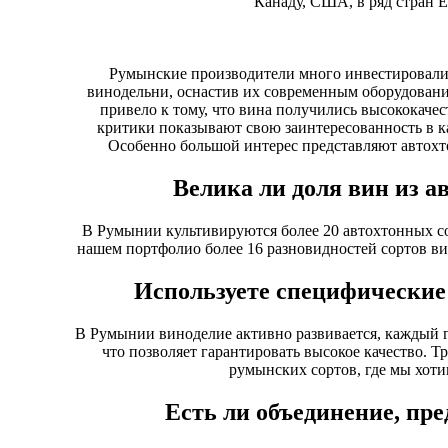
Канаду, США, в ряд стран Е
Румынские производители много инвестировали 
винодельни, оснастив их современным оборудовани
привело к тому, что вина получились высококаче
критики показывают свою заинтересованность в к
Особенно большой интерес представляют автохт
Велика ли доля вин из а
В Румынии культивируются более 20 автохтонных сор
нашем портфолио более 16 разновидностей сортов ви
Используете специфические
В Румынии виноделие активно развивается, каждый 
что позволяет гарантировать высокое качество. Т
румынских сортов, где мы хоти
Есть ли объединение, пр