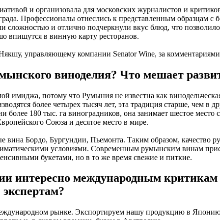
циативой и организовала для московских журналистов и критико
ограда. Профессионалы отнеслись к представленным образцам с 
ли сложностью и отлично подчеркнули вкус блюд, что позволило
шо впишутся в винную карту ресторанов.
Някшу, управляющему компании Senator Wine, за комментариями
умынского виноделия? Что мешает разви
ой имиджа, потому что Румыния не известна как винодельческая
зводятся более четырех тысяч лет, эта традиция старше, чем в д
 более 180 тыс. га виноградников, она занимает шестое место 
вропейского Союза и десятое место в мире.
ые вина Бордо, Бургундии, Пьемонта. Таким образом, качество 
климатическими условиями. Современным румынским винам при
тенсивными букетами, но в то же время свежие и питкие.
ии интересно международным критикам
экспертам?
международном рынке. Экспортируем нашу продукцию в Японию