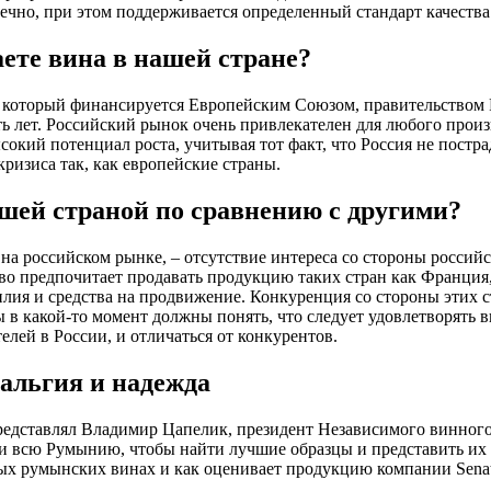
ечно, при этом поддерживается определенный стандарт качества
ете вина в нашей стране?
, который финансируется Европейским Союзом, правительство
ть лет. Российский рынок очень привлекателен для любого прои
окий потенциал роста, учитывая тот факт, что Россия не постра
ризиса так, как европейские страны.
ашей страной по сравнению с другими?
на российском рынке, – отсутствие интереса со стороны россий
о предпочитает продавать продукцию таких стран как Франция,
илия и средства на продвижение. Конкуренция со стороны этих с
 в какой-то момент должны понять, что следует удовлетворять 
лей в России, и отличаться от конкурентов.
альгия и надежда
редставлял Владимир Цапелик, президент Независимого винного
али всю Румынию, чтобы найти лучшие образцы и представить их 
ных румынских винах и как оценивает продукцию компании Senat