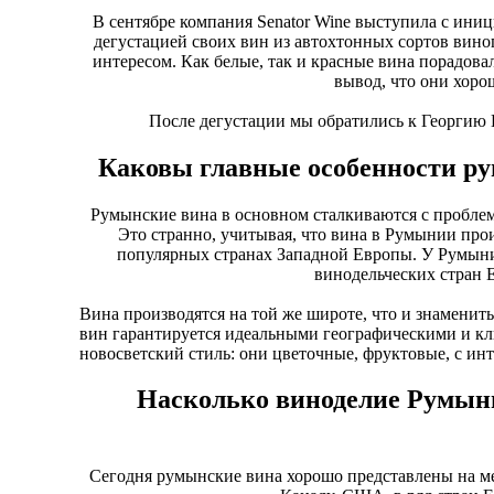
В сентябре компания Senator Wine выступила с ини
дегустацией своих вин из автохтонных сортов вин
интересом. Как белые, так и красные вина порадова
вывод, что они хоро
После дегустации мы обратились к Георгию 
Каковы главные особенности р
Румынские вина в основном сталкиваются с проблем
Это странно, учитывая, что вина в Румынии прои
популярных странах Западной Европы. У Румынии
винодельческих стран Е
Вина производятся на той же широте, что и знаменит
вин гарантируется идеальными географическими и 
новосветский стиль: они цветочные, фруктовые, с ин
Насколько виноделие Румын
Сегодня румынские вина хорошо представлены на 