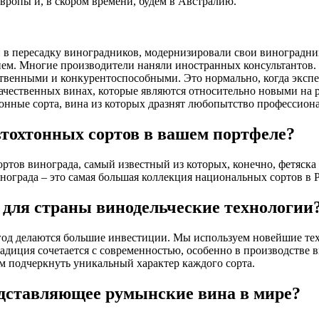
вропы и, в скором времени, будем в Австралию.
в пересадку виноградников, модернизировали свои виноградни
ем. Многие производители наняли иностранных консультантов. 
ственными и конкурентоспособными. Это нормально, когда эксп
ачественных винах, которые являются относительно новыми на 
онные сорта, вина из которых дразнят любопытство профессиона
втохтонных сортов в вашем портфеле?
тов винограда, самый известный из которых, конечно, фетяска 
нограда – это самая большая коллекция национальных сортов в
 для страны винодельческие технологии
год делаются большие инвестиции. Мы используем новейшие те
радиция сочетается с современностью, особенно в производстве в
м подчеркнуть уникальный характер каждого сорта.
едставляющее румынские вина в мире?