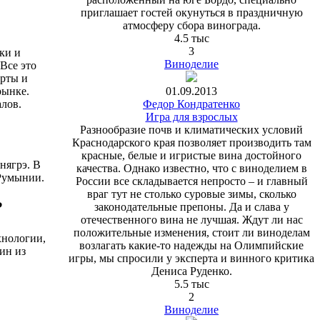
приглашает гостей окунуться в праздничную
атмосферу сбора винограда.
4.5 тыс
3
ки и
Виноделие
Все это
ерты и
01.09.2013
рынке.
Федор Кондратенко
лов.
Игра для взрослых
Разнообразие почв и климатических условий
Краснодарского края позволяет производить там
красные, белые и игристые вина достойного
нягрэ. В
качества. Однако известно, что с виноделием в
 Румынии.
России все складывается непросто – и главный
враг тут не столько суровые зимы, сколько
?
законодательные препоны. Да и слава у
отечественного вина не лучшая. Ждут ли нас
положительные изменения, стоит ли виноделам
хнологии,
возлагать какие-то надежды на Олимпийские
ин из
игры, мы спросили у эксперта и винного критика
Дениса Руденко.
5.5 тыс
2
Виноделие