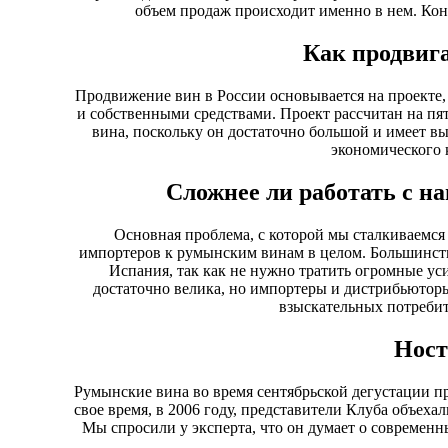
объем продаж происходит именно в нем. Кон
Как продвига
Продвижение вин в России основывается на проекте
и собственными средствами. Проект рассчитан на пя
вина, поскольку он достаточно большой и имеет выс
экономического к
Сложнее ли работать с н
Основная проблема, с которой мы сталкиваемся 
импортеров к румынским винам в целом. Большинств
Испания, так как не нужно тратить огромные ус
достаточно велика, но импортеры и дистрибьюторы
взыскательных потребите
Ност
Румынские вина во время сентябрьской дегустации п
свое время, в 2006 году, представители Клуба объех
Мы спросили у эксперта, что он думает о современ