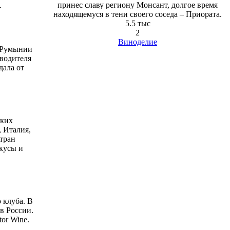
принес славу региону Монсант, долгое время
.
находящемуся в тени своего соседа – Приората.
5.5 тыс
2
Виноделие
м Румынии
зводителя
дала от
ских
 Италия,
тран
вкусы и
 клуба. В
в России.
or Wine.