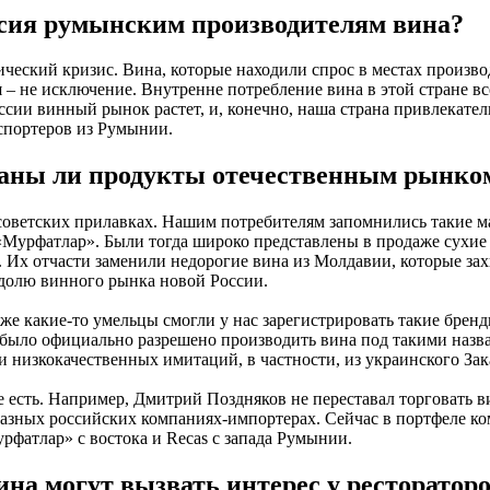
ссия румынским производителям вина?
ческий кризис. Вина, которые находили спрос в местах произво
– не исключение. Внутренне потребление вина в этой стране вс
ссии винный рынок растет, и, конечно, наша страна привлекател
спортеров из Румынии.
ованы ли продукты отечественным рынко
оветских прилавках. Нашим потребителям запомнились такие м
«Мурфатлар». Были тогда широко представлены в продаже сухие
х. Их отчасти заменили недорогие вина из Молдавии, которые за
олю винного рынка новой России.
е какие-то умельцы смогли у нас зарегистрировать такие бренд
м было официально разрешено производить вина под такими назв
 низкокачественных имитаций, в частности, из украинского Зак
 есть. Например, Дмитрий Поздняков не переставал торговать 
разных российских компаниях-импортерах. Сейчас в портфеле к
рфатлар» с востока и Recas с запада Румынии.
на могут вызвать интерес у ресторатор