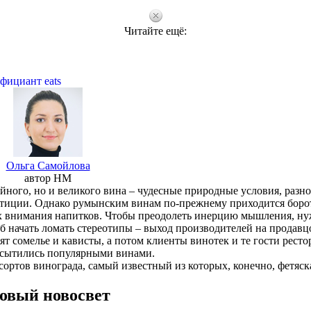
Читайте ещё:
фициант eats
Ольга Самойлова
автор HM
ойного, но и великого вина – чудесные природные условия, разн
тиции. Однако румынским винам по-прежнему приходится борот
х внимания напитков. Чтобы преодолеть инерцию мышления, н
об начать ломать стереотипы – выход производителей на продавц
т сомелье и кависты, а потом клиенты винотек и те гости ресто
есытились популярными винами.
ортов винограда, самый известный из которых, конечно, фетяск
овый новосвет