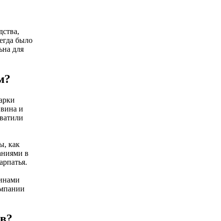
дства,
егда было
ьна для
м?
арки
 вина и
хватили
ы, как
аниями в
арпатья.
винами
омпании
ов?