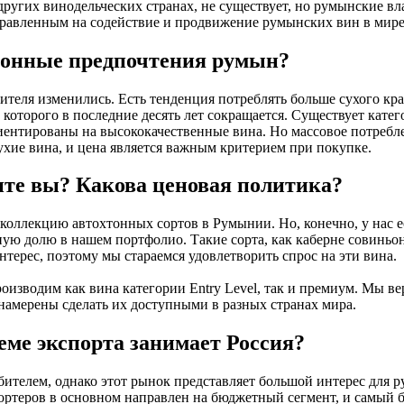
других винодельческих странах, не существует, но румынские вл
правленным на содействие и продвижение румынских вин в мире
онные предпочтения румын?
ителя изменились. Есть тенденция потреблять больше сухого кра
 которого в последние десять лет сокращается. Существует катег
иентированы на высококачественные вина. Но массовое потребл
ухие вина, и цена является важным критерием при покупке.
ите вы? Какова ценовая политика?
коллекцию автохтонных сортов в Румынии. Но, конечно, у нас е
ую долю в нашем портфолио. Такие сорта, как каберне совиньо
интерес, поэтому мы стараемся удовлетворить спрос на эти вина.
изводим как вина категории Entry Level, так и премиум. Мы ве
намерены сделать их доступными в разных странах мира.
еме экспорта занимает Россия?
бителем, однако этот рынок представляет большой интерес для 
ортеров в основном направлен на бюджетный сегмент, и самый 