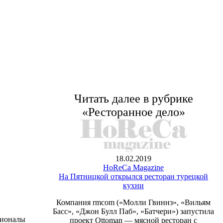
Читать далее в рубрике
«Ресторанное дело»
18.02.2019
HoReCa Magazine
На Пятницкой открылся ресторан турецкой
кухни
Компания rmcom («Молли Гвиннз», «Вильям
Басс», «Джон Булл Паб», «Батчери») запустила
сионалы
проект Ottoman — мясной ресторан с