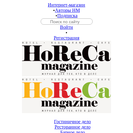
Интернет-магазин
•
Авторы HM
•
Подписка
Войти
•
Регистрация
Гостиничное дело
Ресторанное дело
Барное дело