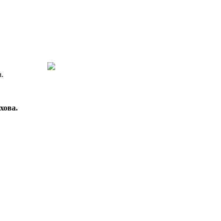
.
хова.