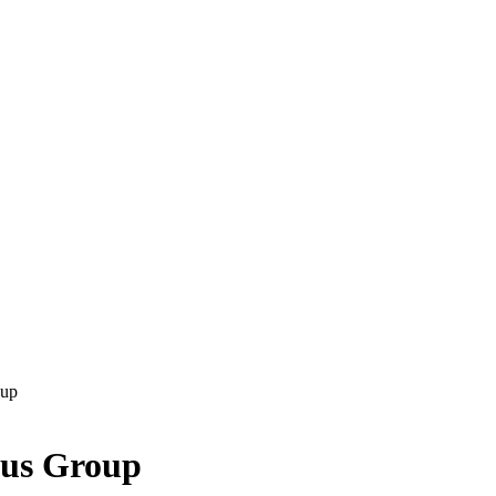
oup
cus Group