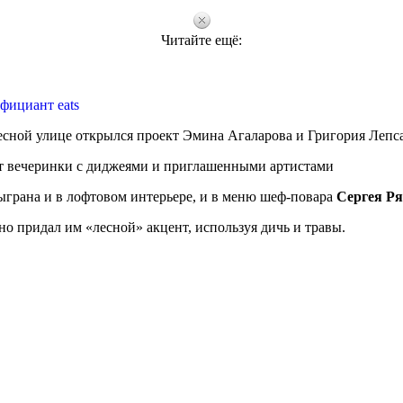
Читайте ещё:
фициант eats
есной улице открылся проект Эмина Агаларова и Григория Лепса
т вечеринки с диджеями и приглашенными артистами
грана и в лофтовом интерьере, и в меню шеф-повара
Сергея Ря
о придал им «лесной» акцент, используя дичь и травы.