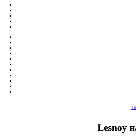
Гл
Lesnoy н