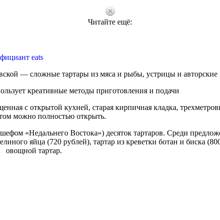
Читайте ещё:
фициант eats
овской — сложные тартары из мяса и рыбы, устрицы и авторские 
ользует креативные методы приготовления и подачи
щенная с открытой кухней, старая кирпичная кладка, трехметров
том можно полностью открыть.
 шефом «Недальнего Востока») десяток тартаров. Среди предло
елиного яйца (720 рублей), тартар из креветки ботан и биска (80
овощной тартар.