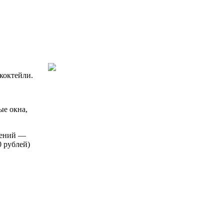
коктейли.
ые окна,
жений —
0 рублей)