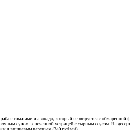
раба с томатами и авокадо, который сервируется с обжаренной 
вочным супом, запеченной устрицей с сырным соусом. На десер
ым и вишневым вареньем (340 рублей).