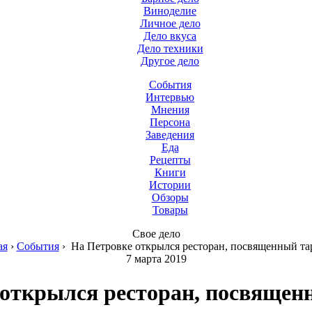
Виноделие
Личное дело
Дело вкуса
Дело техники
Другое дело
События
Интервью
Мнения
Персона
Заведения
Еда
Рецепты
Книги
Истории
Обзоры
Товары
Свое дело
ая
›
События
›
На Петровке открылся ресторан, посвященный та
7 марта 2019
 открылся ресторан, посвящен