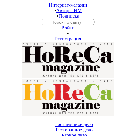
Интернет-магазин
•
Авторы HM
•
Подписка
Войти
•
Регистрация
Гостиничное дело
Ресторанное дело
Барное дело