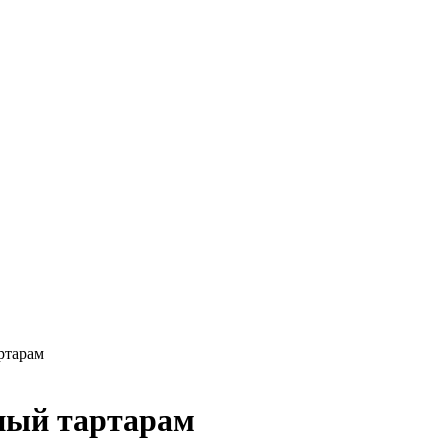
ртарам
ный тартарам