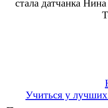
стала датчанка Нина
Т
Учиться у лучших