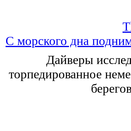
T
С морского дна подни
Дайверы исслед
торпедированное неме
берегов