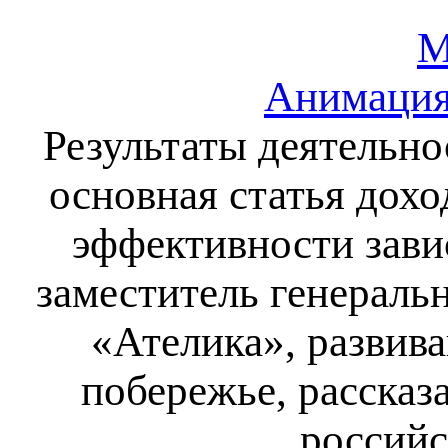
М
Анимация 
Результаты деятельн
основная статья дохо
эффективности зави
заместитель генераль
«Ателика», развив
побережье, рассказ
российс