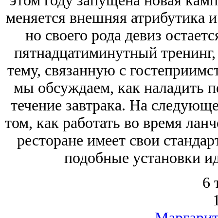
этом году запущена новая кампан
меняется внешняя атрибутика и
но своего рода девиз остает
пятнадцатиминутный тренинг,
тему, связанную с гостеприимс
мы обсуждаем, как наладить п
течение завтрака. На следующе
том, как работать во время лан
ресторане имеет свои стандар
подобные установки ид
6 
Маргарит