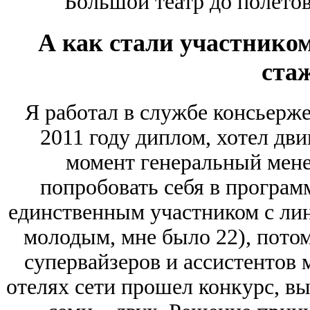
Большой театр до полетов
А как стали участнико
ста
Я работал в службе консьерже
2011 году диплом, хотел дви
момент генеральный мен
попробовать себя в програм
единственным участником с лин
молодым, мне было 22), потом
супервайзеров и ассистентов 
отелях сети прошел конкурс, вы