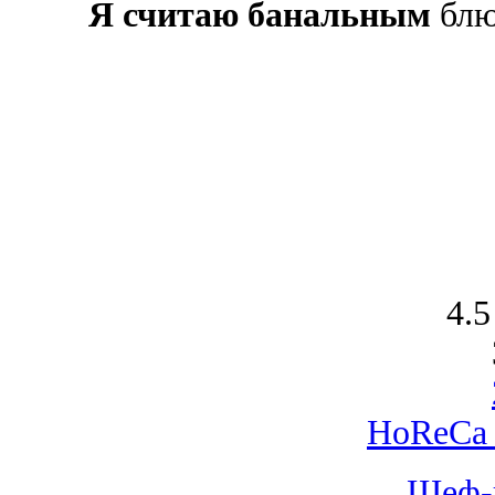
Я считаю банальным
блюд
4.5
HoReCa 
Шеф-