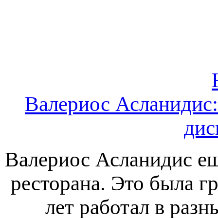
Валериос Асланидис
дис
Валериос Асланидис ещ
ресторана. Это была г
лет работал в раз