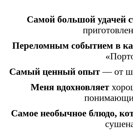
Самой большой удачей 
приготовле
Переломным событием в кар
«Порт
Самый ценный опыт
— от ше
Меня вдохновля
ет
хоро
понимающий
Самое необычное блюдо, ко
сушена