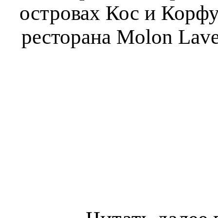
островах Кос и Корфу
ресторана Molon Lave