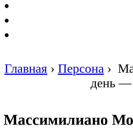
Главная
›
Персона
›
Ма
день — 
Массимилиано Мо