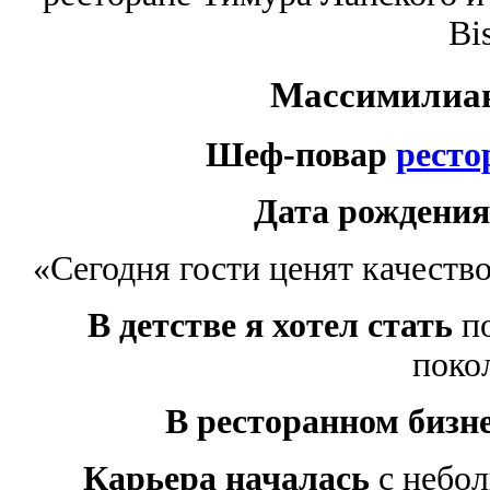
Bis
Массимилиа
Шеф-повар
ресто
Дата рожден
ия
«Сегодня гости ценят качеств
В детстве я хотел ста
ть
по
поко
В ресторанном бизне
Карьера началас
ь
с небол