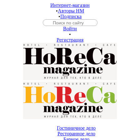
Интернет-магазин
•
Авторы HM
•
Подписка
Войти
•
Регистрация
Гостиничное дело
Ресторанное дело
Барное дело