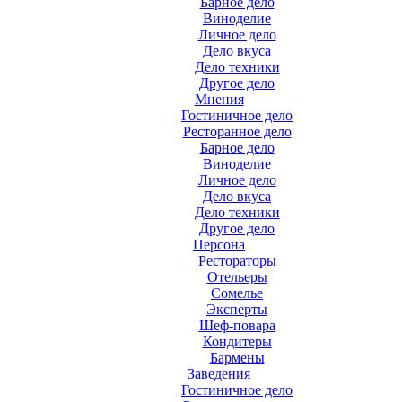
Барное дело
Виноделие
Личное дело
Дело вкуса
Дело техники
Другое дело
Мнения
Гостиничное дело
Ресторанное дело
Барное дело
Виноделие
Личное дело
Дело вкуса
Дело техники
Другое дело
Персона
Рестораторы
Отельеры
Сомелье
Эксперты
Шеф-повара
Кондитеры
Бармены
Заведения
Гостиничное дело