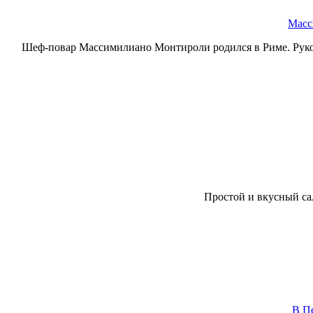
Масс
Шеф-повар Массимилиано Монтироли родился в Риме. Руковод
Простой и вкусный са
В Пе