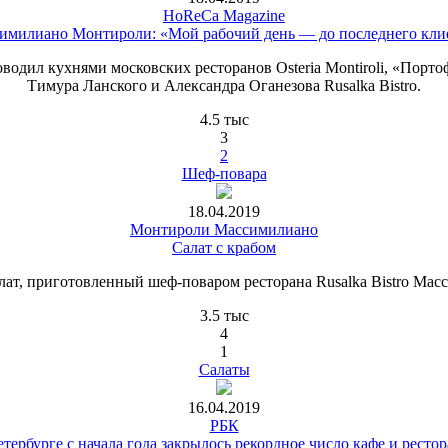
HoReCa Magazine
имилиано Монтироли: «Мой рабочий день — до последнего кли
ил кухнями московских ресторанов Osteria Montiroli, «Портофино
Тимура Ланского и Александра Оганезова Rusalka Bistro.
4.5 тыс
3
2
Шеф-повара
18.04.2019
Монтироли Массимилиано
Салат с крабом
лат, приготовленный шеф-поваром ресторана Rusalka Bistro Ма
3.5 тыс
4
1
Салаты
16.04.2019
РБК
тербурге с начала года закрылось рекордное число кафе и ресто