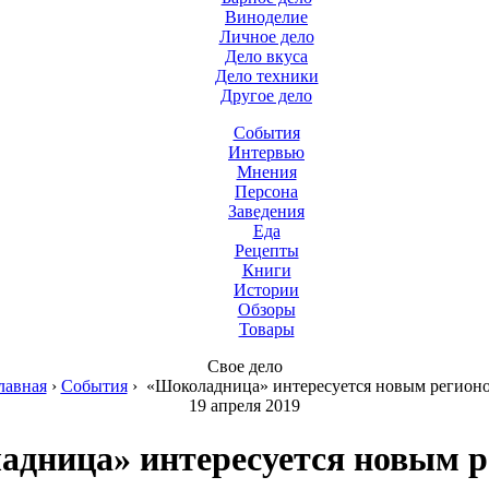
Виноделие
Личное дело
Дело вкуса
Дело техники
Другое дело
События
Интервью
Мнения
Персона
Заведения
Еда
Рецепты
Книги
Истории
Обзоры
Товары
Свое дело
лавная
›
События
›
«Шоколадница» интересуется новым регион
19 апреля 2019
дница» интересуется новым 