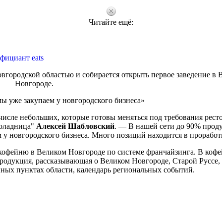
Читайте ещё:
фициант eats
овгородской областью и собирается открыть первое заведение в 
Новгороде.
ы уже закупаем у новгородского бизнеса»
числе небольших, которые готовы меняться под требования рест
коладница"
Алексей Шабловский
. — В нашей сети до 90% прод
 у новгородского бизнеса. Много позиций находится в проработ
кофейню в Великом Новгороде по системе франчайзинга. В кофе
родукция, рассказывающая о Великом Новгороде, Старой Руссе,
нных пунктах области, календарь региональных событий.