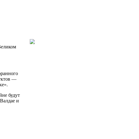
Великом
оранного
уктов —
ке».
йне будут
 Валдае и