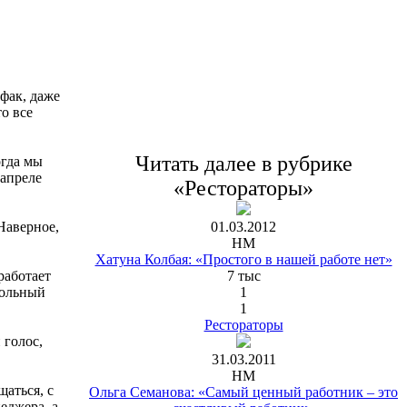
фак, даже
о все
Читать далее в рубрике
огда мы
 апреле
«Рестораторы»
01.03.2012
Наверное,
НМ
Хатуна Колбая: «Простого в нашей работе нет»
7 тыс
работает
1
тольный
1
Рестораторы
 голос,
31.03.2011
НМ
щаться, с
Ольга Семанова: «Самый ценный работник – это
еджера, а