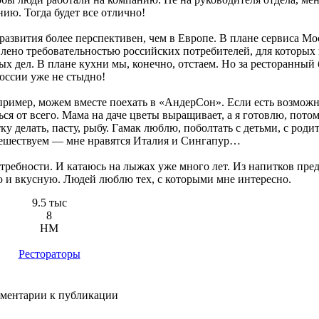
ию. Тогда будет все отлично!
развития более перспективен, чем в Европе. В плане сервиса Мо
лено требовательностью российских потребителей, для которых 
ых дел. В плане кухни мы, конечно, отстаем. Но за ресторанный 
оссии уже не стыдно!
ример, можем вместе поехать в «АндерСон». Если есть возможно
ься от всего. Мама на даче цветы выращивает, а я готовлю, потом
у делать, пасту, рыбу. Гамак люблю, поболтать с детьми, с роди
тешествуем — мне нравятся Италия и Сингапур…
потребности. И катаюсь на лыжах уже много лет. Из напитков пр
 и вкусную. Людей люблю тех, с которыми мне интересно.
9.5 тыс
8
НМ
Рестораторы
ментарии к публикации