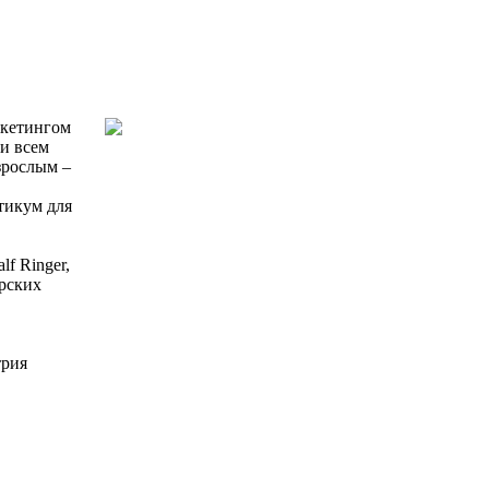
ркетингом
ри всем
зрослым –
тикум для
f Ringer,
рских
трия