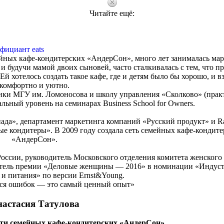
Читайте ещё:
фициант eats
ейных кафе-кондитерских «АндерСон», много лет занималась ма
а и будучи мамой двоих сыновей, часто сталкивалась с тем, что п
й хотелось создать такое кафе, где и детям было бы хорошо, и в
комфортно и уютно.
ики МГУ им. Ломоносова и школу управления «Сколково» (прак
ьный уровень на семинарах Business School for Owners.
да», департамент маркетинга компаний «Русский продукт» и Ral
 кондитеры». В 2009 году создала сеть семейных кафе-кондите
«АндерСон».
России, руководитель Московского отделения комитета женского
итель премии «Деловые женщины ― 2016» в номинации «Индус
 и питания» по версии Ernst&Young.
ься ошибок — это самый ценный опыт»
астасия Татулова
ти семейных кафе-кондитерских «АндерСон»