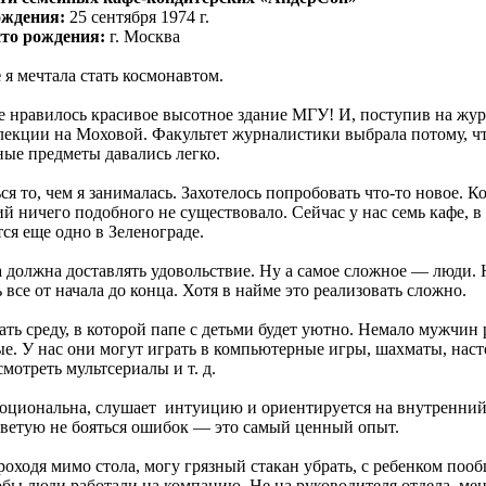
ождения:
25 сентября 1974 г.
то рождения:
г. Москва
е
я мечтала стать космонавтом.
е нравилось красивое высотное здание МГУ! И, поступив на жур
лекции на Моховой. Факультет журналистики выбрала потому, чт
ые предметы давались легко.
ся то, чем я занималась. Захотелось попробовать что-то новое. К
 ничего подобного не существовало. Сейчас у нас семь кафе, в
тся еще одно в Зеленограде.
та должна доставлять удовольствие. Ну а самое сложное — люди. 
 все от начала до конца. Хотя в найме это реализовать сложно.
ть среду, в которой папе с детьми будет уютно. Немало мужчин 
ые. У нас они могут играть в компьютерные игры, шахматы, нас
смотреть мультсериалы и т. д.
оциональна, слушает интуицию и ориентируется на внутренний
оветую не бояться ошибок — это самый ценный опыт.
роходя мимо стола, могу грязный стакан убрать, с ребенком пооб
обы люди работали на компанию. Не на руководителя отдела, мен