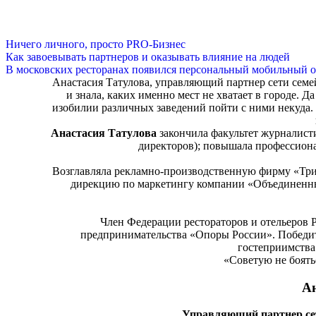
Ничего личного, просто PRO-Бизнес
Как завоевывать партнеров и оказывать влияние на людей
В московских ресторанах появился персональный мобильный о
Анастасия Татулова, управляющий партнер сети сем
и знала, каких именно мест не хватает в городе. Д
изобилии различных заведений пойти с ними некуда. Е
Анастасия Татулова
закончила факультет журналист
директоров); повышала профессионал
Возглавляла рекламно-производственную фирму «Триа
дирекцию по маркетингу компании «Объединенные
Член Федерации рестораторов и отельеров 
предпринимательства «Опоры России». Побед
гостеприимства
«Советую не боят
Ан
Управляющий партнер се