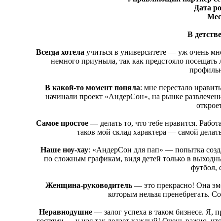
Дата р
Мес
В детств
Всегда хотела
учиться в университете — уж очень мн
немного приуныла, так как предстояло посещать 
профильн
В какой-то момент поняла
: мне перестало нравить
начинали проект «АндерСон», на рынке развлечений
открое
Самое простое —
делать то, что тебе нравится. Рабо
таков мой склад характера — самой делать
Наше ноу-хау
: «АндерСон для пап» — попытка созда
по сложным графикам, видя детей только в выходн
футбол, 
Женщина-руководитель —
это прекрасно! Она эм
которым нельзя пренебрегать. С
Неравнодушие
— залог успеха в таком бизнесе. Я, п
гостями — у нас так делает каждый! Очень важно, чт