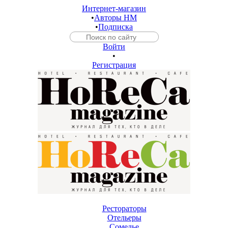
Интернет-магазин
•
Авторы HM
•
Подписка
Войти
•
Регистрация
Рестораторы
Отельеры
Сомелье