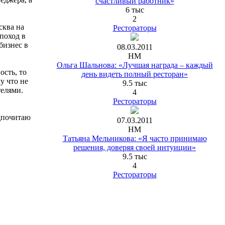
счастливый работник»
6 тыс
2
сква на
Рестораторы
поход в
бизнес в
08.03.2011
НМ
Ольга Шальнова: «Лучшая награда – каждый
сть, то
день видеть полный ресторан»
у что не
9.5 тыс
телями.
4
Рестораторы
едпочитаю
07.03.2011
НМ
Татьяна Мельникова: «Я часто принимаю
решения, доверяя своей интуиции»
9.5 тыс
4
Рестораторы