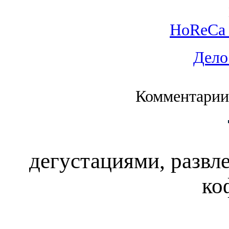
HoReCa 
Дело
Комментарии
дегустациями, развл
ко