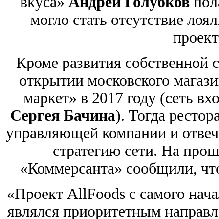
вкуса»
Андрей Голубков
пола
могло стать отсутствие лоя
проект
Кроме развития собственной се
открытии московского магази
маркет» в 2017 году (сеть в
Сергея Бачина
). Тогда рестор
управляющей компании и отвеча
стратегию сети. На прош
«Коммерсанта» сообщили, что
«Проект AllFoods с самого нача
являлся приоритетным направл