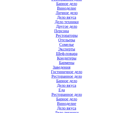
Барное дело
Виноделие
Личное дело
Дело вкуса
Дело техники
Другое дело
Персона
Рестораторы
Отельеры
Сомелье
Эксперты
Шеф-повара
Кондитеры
Бармены
Заведения
Гостиничное дело
Ресторанное дело
Барное дело
Дело вкуса
Еда
Ресторанное дело
Барное дело
Виноделие
Дело вкуса
Дело техники