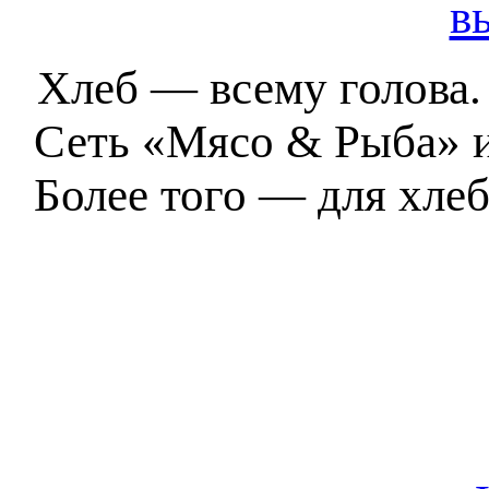
в
Хлеб — всему голова. 
Сеть «Мясо & Рыба» и 
Более того — для хле