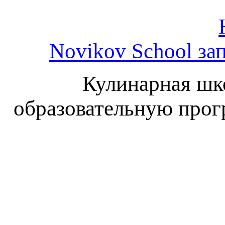
Novikov School за
Кулинарная шко
образовательную прогр