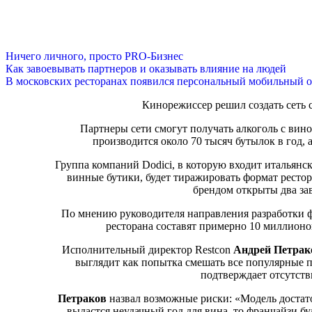
Ничего личного, просто PRO-Бизнес
Как завоевывать партнеров и оказывать влияние на людей
В московских ресторанах появился персональный мобильный о
Кинорежиссер решил создать сеть 
Партнеры сети смогут получать алкоголь с вино
производится около 70 тысяч бутылок в год, 
Группа компаний Dodici, в которую входит итальянс
винные бутики, будет тиражировать формат рестор
брендом открыты два за
По мнению руководителя направления разработки ф
ресторана составят примерно 10 миллионо
Исполнительный директор Restcon
Андрей Петрак
выглядит как попытка смешать все популярные 
подтверждает отсутст
Петраков
назвал возможные риски: «Модель достато
выдастся неудачный год для вина, то франчайзи б