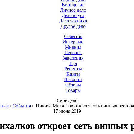
Виноделие
Личное дело
Дело вкуса
Дело техники
Другое дело
События
Интервью
Мнения
Персона
Заведения
Еда
Рецепты
Книги
Истории
Обзоры
Товары
Свое дело
вная
›
События
›
Никита Михалков откроет сеть винных рестор
17 июня 2019
халков откроет сеть винных 