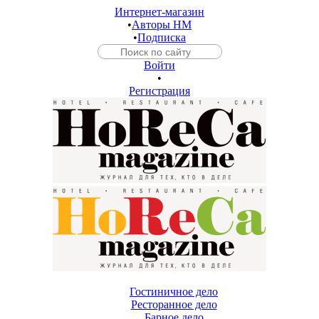
Интернет-магазин
•
Авторы HM
•
Подписка
Войти
•
Регистрация
Гостиничное дело
Ресторанное дело
Барное дело