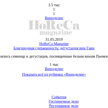
3.5 тыс
1
1
Виноделие
31.05.2019
HoReCa Magazine
Благородная сдержанность: дегустация вин Гави
оялись семинар и дегустация, посвященные белым винам Пьемонта
1 тыс
Виноделие
Показать всё из рубрики «Виноделие»
События
Гостиничное дело
Ресторанное дело