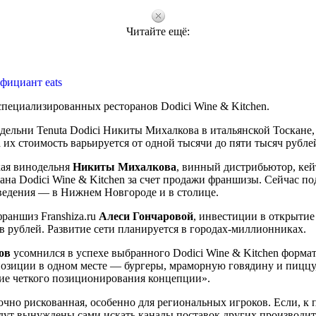
Читайте ещё:
фициант eats
специализированных ресторанов Dodici Wine & Kitchen.
дельни Tenuta Dodici Никиты Михалкова в итальянской Тоскане,
а их стоимость варьируется от одной тысячи до пяти тысяч рубле
кая винодельня
Никиты Михалкова
, винный дистрибьютор, кей
ана Dodici Wine & Kitchen за счет продажи франшизы. Сейчас по
ведения — в Нижнем Новгороде и в столице.
раншиз Franshiza.ru
Алеси Гончаровой
, инвестиции в открытие
в рублей. Развитие сети планируется в городах-миллионниках.
ов
усомнился в успехе выбранного Dodici Wine & Kitchen формат
позиции в одном месте — бургеры, мраморную говядину и пиццу,
вие четкого позиционирования концепции».
чно рискованная, особенно для региональных игроков. Если, к 
удут вынуждены сами искать каналы поставок других производит