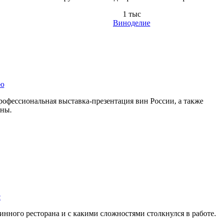
1 тыс
Виноделие
ью
рофессиональная выставка-презентация вин России, а также
аны.
с
нного ресторана и с какими сложностями столкнулся в работе.