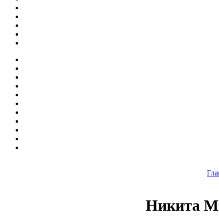
Гла
Никита Ми