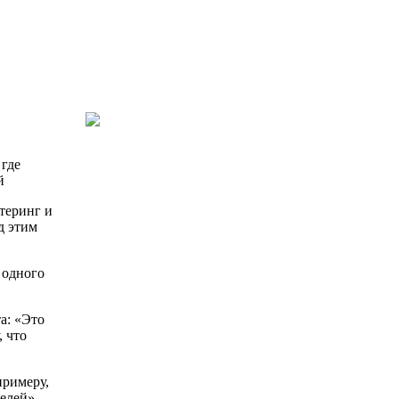
 где
й
теринг и
д этим
 одного
а: «Это
 что
примеру,
елей».