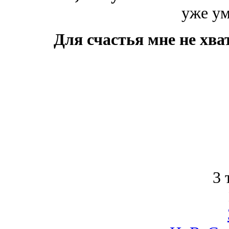
уже ум
Для счастья мне не хва
3 