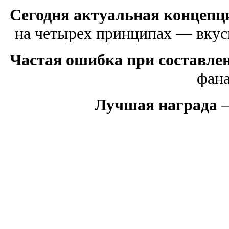
Сегодня актуальная концепци
на четырех принципах — вкусн
Частая ошибка при составле
фана
Лучшая награда
—