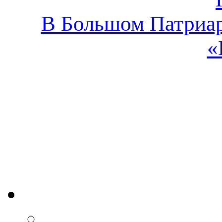
В Большом Патриар
«