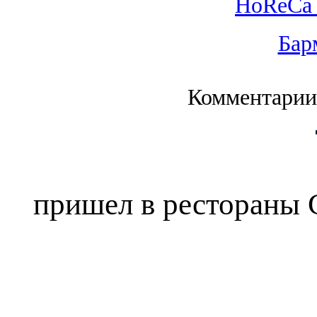
HoReCa 
Бар
Комментарии
пришел в рестораны C