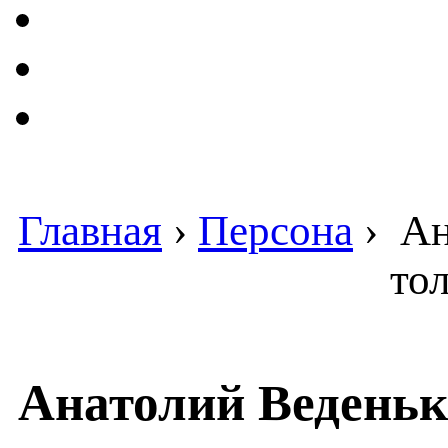
Главная
›
Персона
›
Ан
то
Анатолий Веденьк