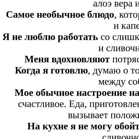
алоэ вера 
Самое необычное блюдо
, кот
и кап
Я не люблю работать
со слиш
и сливочн
Меня вдохновляют
потря
Когда я готовлю
, думаю о т
между соб
Мое обычное настроение н
счастливое. Еда, приготовл
вызывает полож
На кухне я не могу обой
сливочно