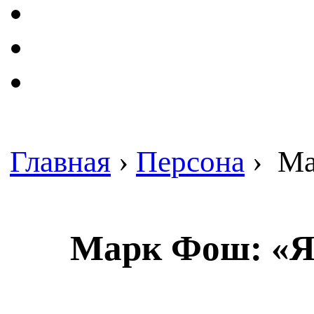
Главная
›
Персона
›
Ма
Марк Фош: «Я