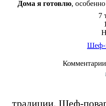
Дома я готовлю
, особенн
7 
Шеф-
Комментарии
традиции. Шеф-повар