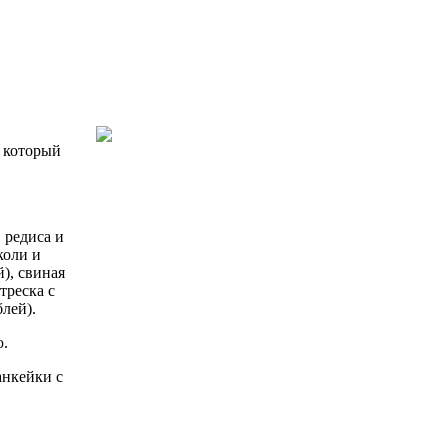
 который
 редиса и
коли и
й), свиная
треска с
лей).
ю.
анкейки с