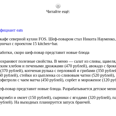
Читайте ещё:
фициант eats
кафе северной кухни FOS. Шеф-поваром стал Никита Науменко,
ничал с проектом 15 kitchen+bar.
аботки, скоро шеф-повар представит новые блюда
сохраняют полезные свойства. В меню — салат из сливы, щавеля,
ским хлебом и печеными дрожжами (470 рублей), авокадо с брок
(370 рублей), копченая рулька с перловкой и грибами (350 рубле
 рублей), cтейки из цыпленка со сливовым чатни (520 рублей), 
офитроли с чаем матча (450 рублей), сорбет и мороженое (120 руб
еф-повар представит новые блюда. Разрабатывается детское мен
крэмбл и омлет (150 рублей), сырники с ягодами (320 рублей), п
рублей). На выходных планируется запуск бранчей.