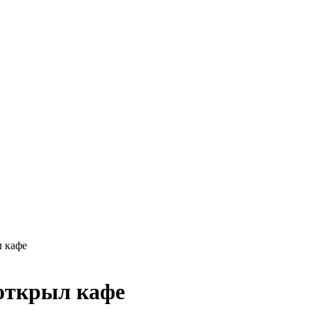
л кафе
 открыл кафе