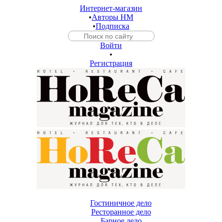
Интернет-магазин
•
Авторы HM
•
Подписка
Войти
•
Регистрация
Гостиничное дело
Ресторанное дело
Барное дело