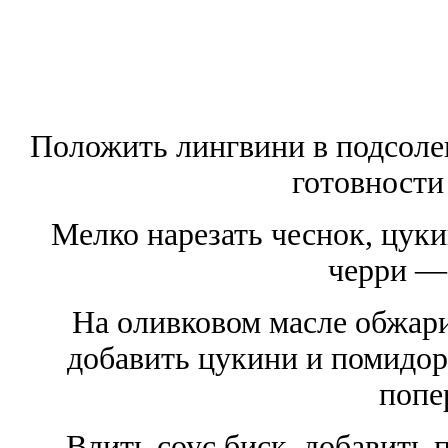
Положить лингвини в подсоле
готовности
Мелко нарезать чеснок, цуки
черри —
На оливковом масле обжари
добавить цукини и помидор
попе
Влить соус биск, добавить 