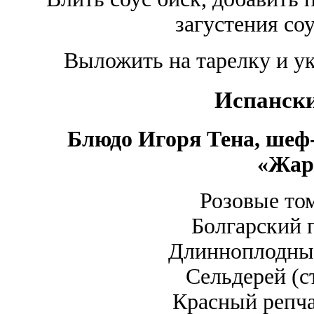
загустения со
Выложить на тарелку и ук
Испански
Блюдо Игоря Тена, шеф-
«Жар
Розовые то
Болгарский 
Длинноплодный
Сельдерей (с
Красный репча