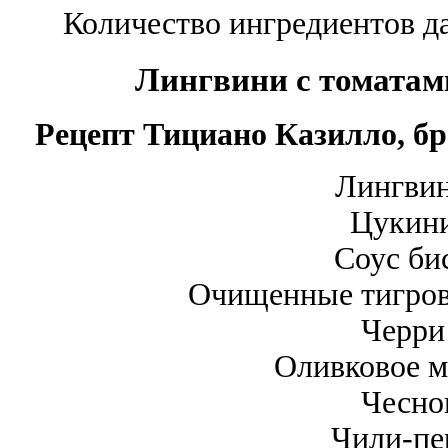
Количество ингредиентов да
Лингвини с томатам
Рецепт Тициано Казилло, бре
Лингвин
Цукини
Соус би
Очищенные тигров
Черри
Оливковое м
Чесно
Чили-пе