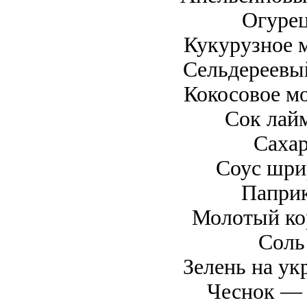
Огурец
Кукурузное 
Сельдереевы
Кокосовое м
Сок лай
Сахар
Соус шри
Паприк
Молотый ко
Соль
Зелень на ук
Чеснок — 