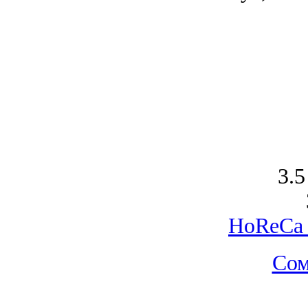
3.5
HoReCa 
Сом