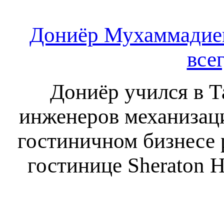
Дониёр Мухаммадиев
все
Дониёр учился в Т
инженеров механизаци
гостиничном бизнесе р
гостинице Sheraton H