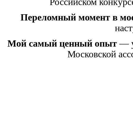
Российском конкурсе
Переломный момент в мое
наст
Мой самый ценный опыт
— у
Московской асс