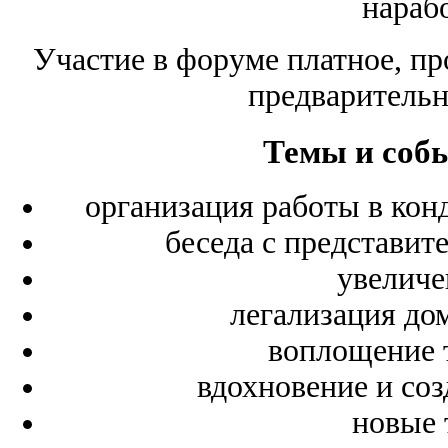
нараб
Участие в форуме платное, пр
предварительн
Темы и соб
организация работы в кон
беседа с представит
увеличе
легализация до
воплощение 
вдохновение и соз
новые 