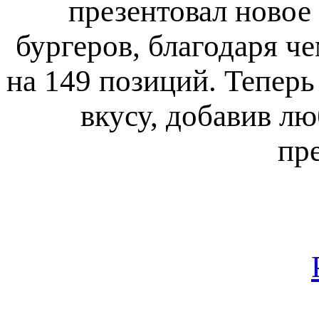
презентовал новое
бургеров, благодаря ч
на 149 позиций. Теперь
вкусу, добавив л
пр