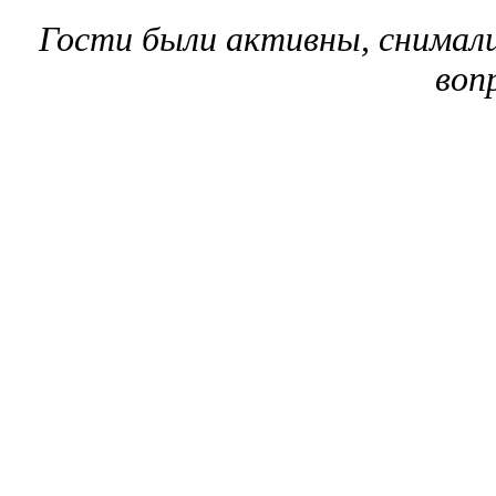
Гости были активны, снимали
воп