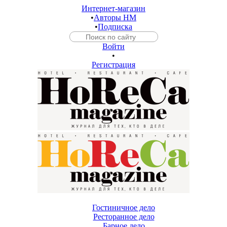
Интернет-магазин
•
Авторы HM
•
Подписка
Войти
•
Регистрация
Гостиничное дело
Ресторанное дело
Барное дело