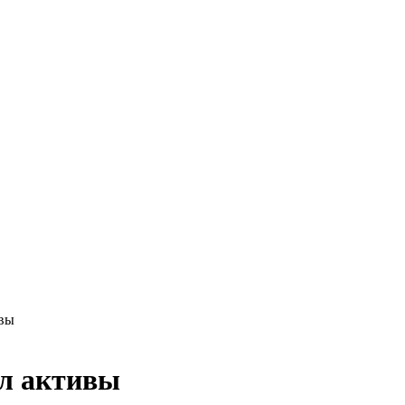
вы
л активы