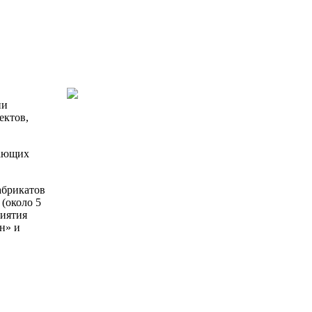
ии
ектов,
вающих
абрикатов
(около 5
иятия
н» и