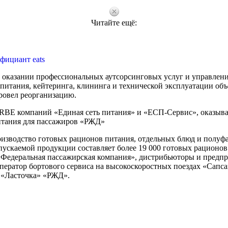
Читайте ещё:
фициант eats
оказании профессиональных аутсорсинговых услуг и управлен
итания, кейтеринга, клининга и технической эксплуатации объ
ровел реорганизацию.
 RBE компаний «Единая сеть питания» и «ЕСП-Сервис», оказы
итания для пассажиров «РЖД»
роизводство готовых рационов питания, отдельных блюд и полуф
ускаемой продукции составляет более 19 000 готовых рационов 
Федеральная пассажирская компания», дистрибьюторы и предпр
ратор бортового сервиса на высокоскоростных поездах «Сапса
«Ласточка» «РЖД».