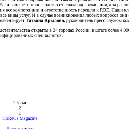
Если раньше за производство отвечала одна компания, а за реал
ния все компетенции и ответственность перешли к RBE. Наши к
все виды услуг. И в случае возникновения любых вопросов они 
комментирует
Татьяна Крылова
, руководитель пресс-службы ко
ставительства открыты в 34 городах России, в штате более 4 00
лифицированных специалистов.
1.5 тыс
2
1
HoReCa Magazine
Дело техники