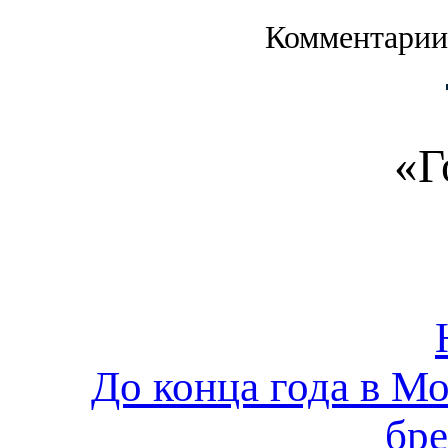
Комментарии
«Г
До конца года в Мо
бре