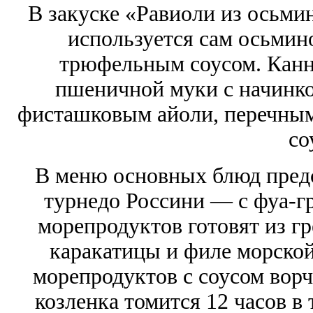
В закуске «Равиоли из осьмин
используется сам осьмино
трюфельным соусом. Канно
пшеничной муки с начинкой
фисташковым айоли, перечным 
со
В меню основных блюд предс
турнедо Россини — с фуа-гр
морепродуктов готовят из гр
каракатицы и филе морской
морепродуктов с соусом ворч
козленка томится 12 часов в 