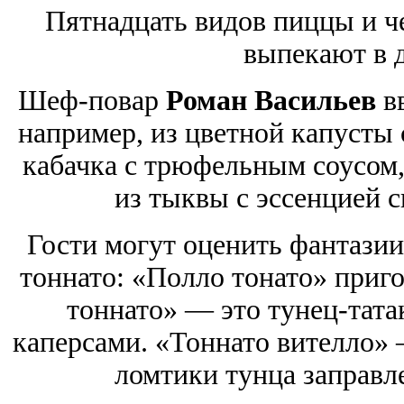
Пятнадцать видов пиццы и ч
выпекают в 
Шеф-повар
Роман Васильев
вв
например, из цветной капусты 
кабачка с трюфельным соусом,
из тыквы с эссенцией 
Гости могут оценить фантазии
тоннато: «Полло тонато» приго
тоннато» — это тунец-тата
каперсами. «Тоннато вителло»
ломтики тунца заправл