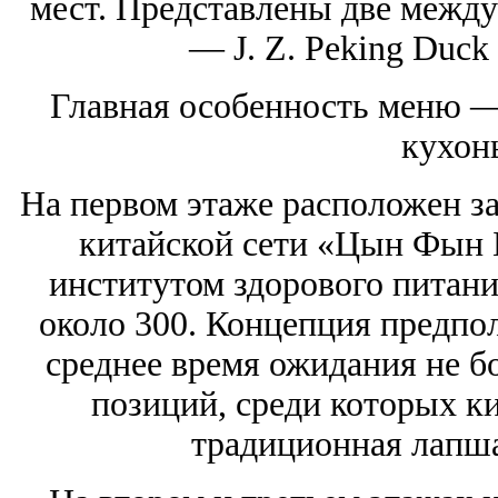
мест. Представлены две межд
— J. Z. Peking Duc
Главная особенность меню —
кухон
На первом этаже расположен з
китайской сети «Цын Фын Б
институтом здорового питани
около 300. Концепция предпо
среднее время ожидания не бо
позиций, среди которых к
традиционная лапша,