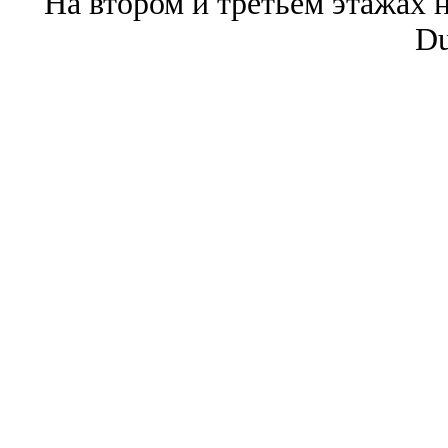
На втором и третьем этажах н
Du