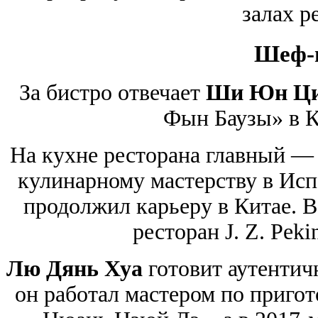
залах р
Шеф-
За бистро отвечает
Ши Юн Ци
Фын Баузы» в Ки
На кухне ресторана главный 
кулинарному мастерству в Испа
продолжил карьеру в Китае. В
ресторан J. Z. Pek
Лю Дянь Хуа
готовит аутентич
он работал мастером по пригот