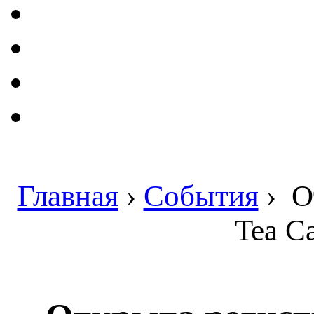
Главная
›
События
›
От
Tea C