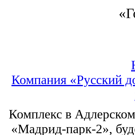
«Г
Компания «Русский до
Комплекс в Адлерском
«Мадрид-парк-2», буд