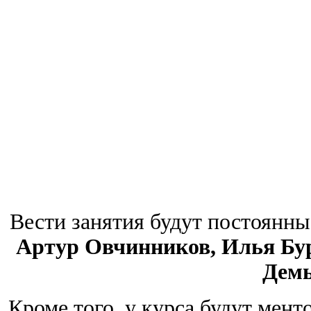
Вести занятия будут постоянны
Артур Овчинников, Илья Бу
Демь
Кроме того, у курса будут мент