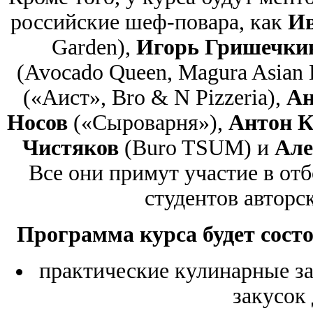
российские шеф-повара, как
И
Garden),
Игорь Гришечки
(Avocado Queen, Magura Asian 
(«Аист», Bro & N Pizzeria),
Ан
Носов
(«Сыроварня»),
Антон К
Чистяков
(Buro TSUM) и
Але
Все они примут участие в отб
студентов авторс
Программа курса будет состо
практические кулинарные за
закусок 