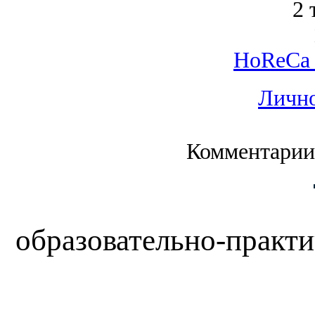
2 
HoReCa 
Лично
Комментарии
образовательно-практи