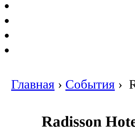
Главная
›
События
›
R
Radisson Hot