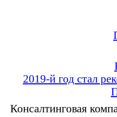
2019-й год стал ре
П
Консалтинговая компа