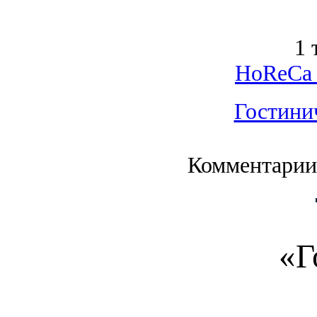
1 
HoReCa 
Гостини
Комментарии
«Г