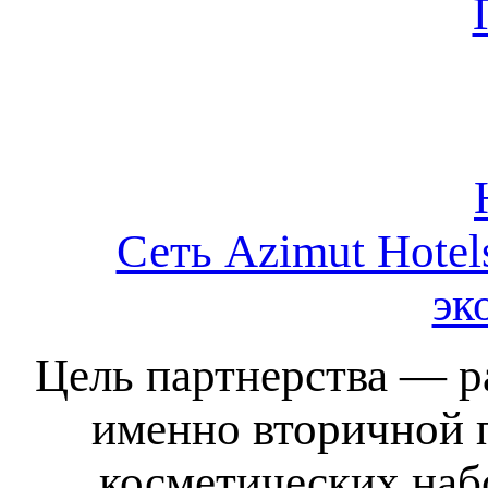
Сеть Azimut Hote
эк
Цель партнерства — р
именно вторичной 
косметических наб